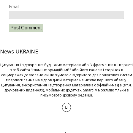
Email
News UKRAINE
Цитування і відтворення будь-яких матеріалів або їх фрагментів в Інтернеті
з веб-сайта "Ізюм Інформаційний" або його каналів і сторінок в
соцмережах дозволено лише з умовою відкритого для пошукових систем
гіперпосилання на відповідний матеріал не нижче першого абзацу.
Цитування, використання і відтворення матеріалів в оффлайн-медіа (в т.ч.
друкованих виданнях), мобільних додатках, SmartTV можливо тільки з
письмового дозволу редакції.