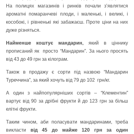
На полицях магазинів і ринків почали з’являтися
ароматні помаранчеві плоди, і маленькі, і великі, і
кособокі, і рівненькі які забажаєш. Проте ціни на них
дуже різняться.
Найменше коштує мандарин,
який в ціннику
прописаний як просто “Мандарин”. За нього просять
від 43 до 49 грн за кілограм.
Також в продажу є сорти під назвою “Мандарин
Туреччина”, за який хочуть від 79 до 102 грн/кг.
А один з найпопулярніших сортів – “Клементин”
вартує від 90 за дрібні фрукти й до 123 грн за більш
елітні фрукти.
Таким чином, аби поласувати мандаринами, треба
викласти
від 45 до майже 120 грн за один