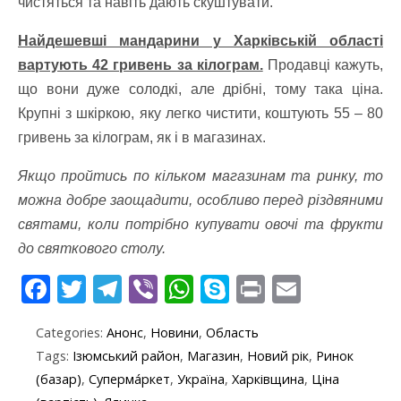
чистяться та навіть дають скуштувати.
Найдешевші мандарини у Харківській області
вартують 42 гривень за кілограм.
Продавці кажуть,
що вони дуже солодкі, але дрібні, тому така ціна.
Крупні з шкіркою, яку легко чистити, коштують 55 – 80
гривень за кілограм, як і в магазинах.
Якщо пройтись по кільком магазинам та ринку, то
можна добре заощадити, особливо перед різдвяними
святами, коли потрібно купувати овочі та фрукти
до святкового столу.
F
T
T
Vi
W
S
Pr
E
ac
w
el
b
h
k
in
m
Categories:
Анонс
,
Новини
,
Область
e
itt
e
er
at
y
t
ai
Tags:
Ізюмський район
,
Магазин
,
Новий рік
,
Ринок
b
er
gr
s
p
l
(базар)
,
Суперма́ркет
,
Україна
,
Харківщина
,
Ціна