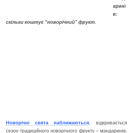
арині
в:
скільки коштує “новорічний” фрукт.
Новорічні свята наближаються
,
відкривається
сезон традиційного новорічного фрукту – мандаринів.