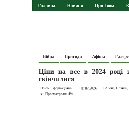
Головна
Новини
Про Ізюм
К
Війна
Пригоди
Афіша
Галере
Ціни на все в 2024 році з
скінчилися
Ізюм Інформаційний
06.02.2024
Анонс
,
Новини
Просмотрели: 494