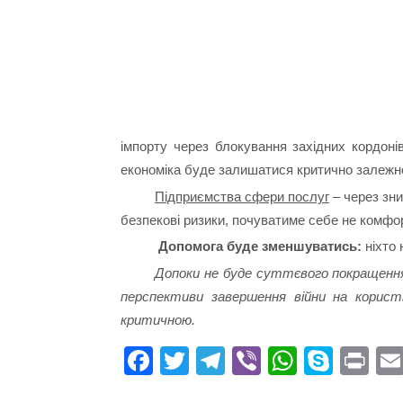
імпорту через блокування західних кордоні
економіка буде залишатися критично залежно
Підприємства сфери послуг
– через зни
безпекові ризики, почуватиме себе не комфо
Допомога буде зменшуватись:
ніхто 
Допоки не буде суттєвого покращення 
перспективи завершення війни на користь
критичною.
Fa
T
Te
Vi
W
S
Pr
ce
wi
le
be
ha
ky
in