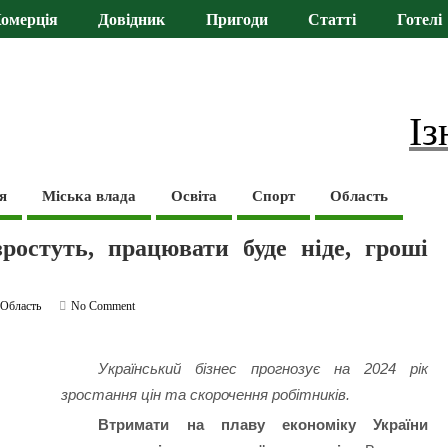
омерція
Довідник
Пригоди
Статті
Готелі
Із
я
Міська влада
Освіта
Спорт
Область
ростуть, працювати буде ніде, гроші
,
Область
No Comment
Український бізнес прогнозує на 2024 рік
зростання цін та скорочення робітників.
Втримати на плаву економіку України