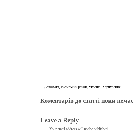
bo
tte
gr
r
ts
pe
t
ok
r
a
A
m
pp
Допомога
,
Ізюмський район
,
Україна
,
Харчування
Коментарів до статті поки немає
Leave a Reply
Your email address will not be published.