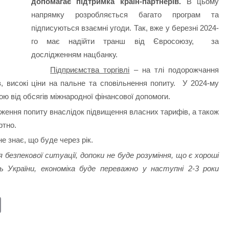
допомагає підтримка країн-партнерів.
В цьому
напрямку розробляється багато програм та
підписуються взаємні угоди. Так, вже у березні 2024-
го має надійти транш від Євросоюзу, за
дослідженням нацбанку.
Підприємства торгівлі
– на тлі подорожчання
в, високі ціни на пальне та сповільнення попиту. У 2024-му
ю від обсягів міжнародної фінансової допомоги.
ження попиту внаслідок підвищення власних тарифів, а також
ртно.
не знає, що буде через рік.
безпекової ситуації, допоки не буде розуміння, що є хороші
 України, економіка буде переважно у наступні 2-3 роки
E
m