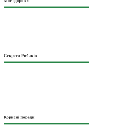
Моє здоров’я
Секрети Рибаків
Корисні поради