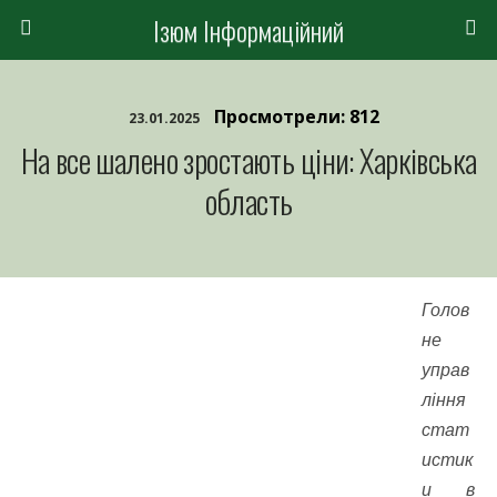
Ізюм Інформаційний
Просмотрели: 812
23.01.2025
На все шалено зростають ціни: Харківська
область
Голов
не
управ
ління
стат
истик
и в