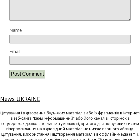
Name
Email
News UKRAINE
Цитування і відтворення будь-яких матеріалів або їх фрагментів в Інтернеті
з веб-сайта "Ізюм Інформаційний" або його каналів і сторінок в
соцмережах дозволено лише з умовою відкритого для пошукових систем
гіперпосилання на відповідний матеріал не нижче першого абзацу.
Цитування, використання і відтворення матеріалів в оффлайн-медіа (в т.ч.
друкованих виданнях), мобільних додатках, SmartTV можливо тільки з