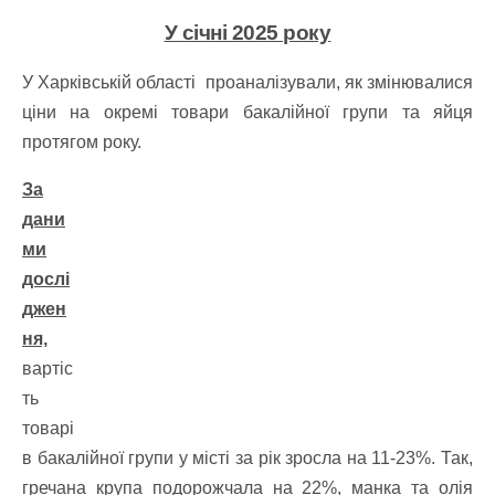
У січні 2025 року
У Харківській області проаналізували, як змінювалися
ціни на окремі товари бакалійної групи та яйця
протягом року.
За
дани
ми
дослі
джен
ня,
вартіс
ть
товарі
в бакалійної групи у місті за рік зросла на 11-23%. Так,
гречана крупа подорожчала на 22%, манка та олія