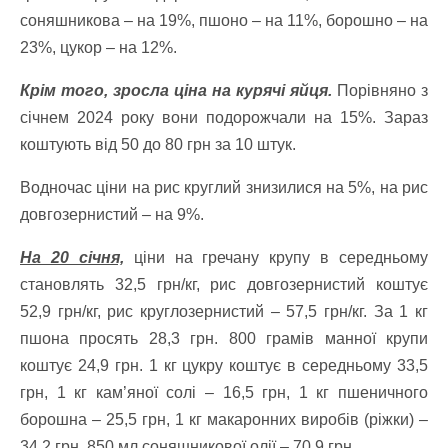
соняшникова – на 19%, пшоно – на 11%, борошно – на
23%, цукор – на 12%.
Крім того, зросла ціна на курячі яйця.
Порівняно з
січнем 2024 року вони подорожчали на 15%. Зараз
коштують від 50 до 80 грн за 10 штук.
Водночас ціни на рис круглий знизилися на 5%, на рис
довгозернистий – на 9%.
На 20 січня,
ціни на гречану крупу в середньому
становлять 32,5 грн/кг, рис довгозернистий коштує
52,9 грн/кг, рис круглозернистий – 57,5 грн/кг. За 1 кг
пшона просять 28,3 грн. 800 грамів манної крупи
коштує 24,9 грн. 1 кг цукру коштує в середньому 33,5
грн, 1 кг кам’яної солі – 16,5 грн, 1 кг пшеничного
борошна – 25,5 грн, 1 кг макаронних виробів (ріжки) –
34,2 грн, 850 мл соняшникової олії – 70,9 грн.