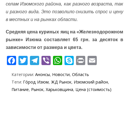
селам Изюмского района, как разного возраста, так
и разного вида. Это позволило снизить спрос и цену
в местных и на рынках области.
Средняя цена куриных яиц на «Железнодорожном
рынке» Изюма составляет 65 грн. за десяток в
зависимости от размера и цвета.
F
T
T
Vi
W
S
Pr
E
ac
w
el
b
h
k
in
m
Категории:
Анонсы
,
Новости
,
Область
e
itt
e
er
at
y
t
ai
Теги:
Го́род Изюм
,
ЖД Рынок
,
Изюмский район
,
b
er
gr
s
p
l
Питание
,
Рынок
,
Харьковщина
,
Цена (стоимость)
o
a
A
e
o
m
p
k
p