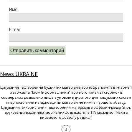
Имя
E-mail
News UKRAINE
Цитування і відтворення будь-яких матеріалів або їх фрагментів в Інтернеті
з веб-сайта "Ізюм Інформаційний" або його каналів і сторінок в
соцмережах дозволено лише з умовою відкритого для пошукових систем
гіперпосилання на відповідний матеріал не нижче першого абзацу.
Цитування, використання і відтворення матеріалів в оффлайн-медіа (в т.ч.
друкованих виданнях), мобільних додатках, SmartTV можливо тільки з
письмового дозволу редакції.