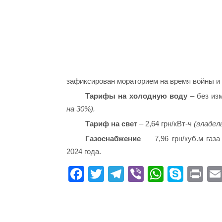
зафиксирован мораторием на время войны и
Тарифы на холодную воду
– без из
на 30%).
Тариф на свет
– 2,64 грн/кВт-ч
(владел
Газоснабжение
— 7,96 грн/куб.м газ
2024 года.
Fa
T
Te
Vi
W
S
Pr
ce
wi
le
be
ha
ky
in
bo
tte
gr
r
ts
pe
t
ok
r
a
A