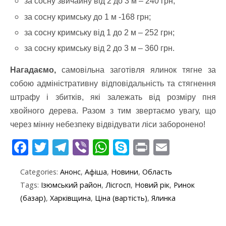
за сосну звичайну від 2 до 3 м – 240 грн;
за сосну кримську до 1 м -168 грн;
за сосну кримську від 1 до 2 м – 252 грн;
за сосну кримську від 2 до 3 м – 360 грн.
Нагадаємо,
самовільна заготівля ялинок тягне за
собою адміністративну відповідальність та стягнення
штрафу і збитків, які залежать від розміру пня
хвойного дерева. Разом з тим звертаємо увагу, що
через мінну небезпеку відвідувати ліси заборонено!
F
T
T
Vi
W
S
Pr
E
ac
w
el
b
h
k
in
m
Categories:
Анонс
,
Афіша
,
Новини
,
Область
e
itt
e
er
at
y
t
ai
Tags:
Ізюмський район
,
Лісгосп
,
Новий рік
,
Ринок
b
er
gr
s
p
l
(базар)
,
Харківщина
,
Ціна (вартість)
,
Ялинка
o
a
A
e