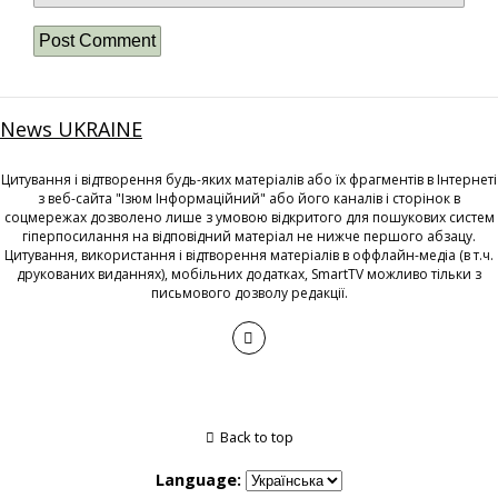
News UKRAINE
Цитування і відтворення будь-яких матеріалів або їх фрагментів в Інтернеті
з веб-сайта "Ізюм Інформаційний" або його каналів і сторінок в
соцмережах дозволено лише з умовою відкритого для пошукових систем
гіперпосилання на відповідний матеріал не нижче першого абзацу.
Цитування, використання і відтворення матеріалів в оффлайн-медіа (в т.ч.
друкованих виданнях), мобільних додатках, SmartTV можливо тільки з
письмового дозволу редакції.
Back to top
Language: