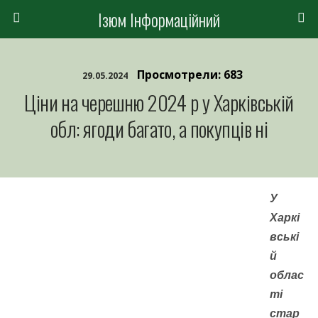
Ізюм Інформаційний
Просмотрели: 683
29.05.2024
Ціни на черешню 2024 р у Харківській
обл: ягоди багато, а покупців ні
У
Харкі
вські
й
облас
ті
стар