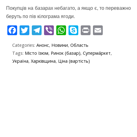
Покупців на базарах небагато, а якщо є, то переважно
беруть по пів кілограма ягоди.
F
T
T
Vi
W
S
Pr
E
ac
w
el
b
h
k
in
m
Categories:
Анонс
,
Новини
,
Область
e
itt
e
er
at
y
t
ai
Tags:
Місто Ізюм
,
Ринок (базар)
,
Суперма́ркет
,
b
er
gr
s
p
l
Україна
,
Харківщина
,
Ціна (вартість)
o
a
A
e
o
m
p
k
p