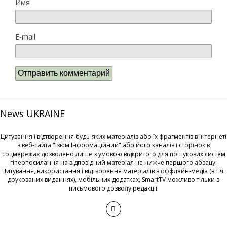
Имя
E-mail
News UKRAINE
Цитування і відтворення будь-яких матеріалів або їх фрагментів в Інтернеті
з веб-сайта "Ізюм Інформаційний" або його каналів і сторінок в
соцмережах дозволено лише з умовою відкритого для пошукових систем
гіперпосилання на відповідний матеріал не нижче першого абзацу.
Цитування, використання і відтворення матеріалів в оффлайн-медіа (в т.ч.
друкованих виданнях), мобільних додатках, SmartTV можливо тільки з
письмового дозволу редакції.