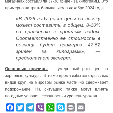
магазинах составляла 37-38 гривен за килограмм. Это
примерно на треть больше, чем в декабре 2024 года.
«В 2026 году рост цены на гречку
может составить, в общем, 8-10%
по сравнению с прошлым годом.
Соответственно ее стоимость в
розницу будет примерно 47-52
гривен за килограмм», —
предполагает эксперт.
Основные причины
— умеренный рост цен на
зерновые культуры. В то же время избыток отдельных
видов круп на мировом рынке частично сдерживает
подорожание. На ситуацию также могут влиять
погодные условия, сезонность и уровень урожая.
F
T
T
Vi
W
S
Pr
E