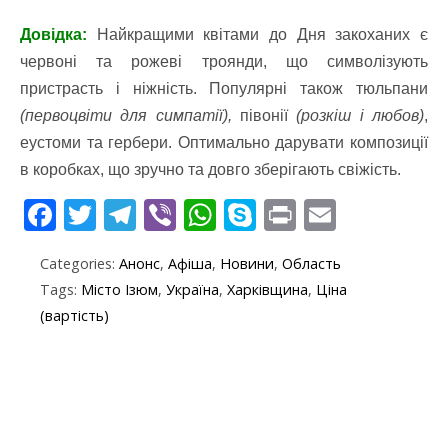
Довідка:
Найкращими квітами до Дня закоханих є
червоні та рожеві троянди, що символізують
пристрасть і ніжність. Популярні також тюльпани
(первоцвіти для симпатії),
півонії
(розкіш і любов)
,
еустоми та гербери. Оптимально дарувати композиції
в коробках, що зручно та довго зберігають свіжість.
F
T
T
Vi
W
S
Pr
E
ac
w
el
b
h
k
in
m
Categories:
Анонс
,
Афіша
,
Новини
,
Область
e
itt
e
er
at
y
t
ai
Tags:
Місто Ізюм
,
Україна
,
Харківщина
,
Ціна
b
er
gr
s
p
l
(вартість)
o
a
A
e
o
m
p
k
p