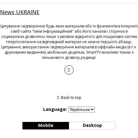
News UKRAINE
Цитування і відтворення будь-яких матеріалів або їх фрагментів в Інтернеті
з веб-сайта "Ізюм Інформаційний" або його каналів і сторінок в
соцмережах дозволено лише з умовою відкритого для пошукових систем
гіперпосилання на відповідний матеріал не нижче першого абзацу.
Цитування, використання і відтворення матеріалів в оффлайн-медіа (в т.ч.
друкованих виданнях), мобільних додатках, SmartTV можливо тільки з
письмового дозволу редакції.
Back to top
Language:
Mobile
Desktop