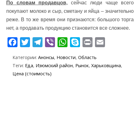
По словам продавцов,
сейчас люди чаще всего
покупают молоко и сыр, сметану и яйца – значительно
реже. В то же время они признаются: большого торга
нет, а продавать продукцию становится все сложнее.
F
T
T
Vi
W
S
Pr
E
ac
w
el
b
h
k
in
m
Категории:
Анонсы
,
Новости
,
Область
e
itt
e
er
at
y
t
ai
Теги:
Еда
,
Изюмский район
,
Рынок
,
Харьковщина
,
b
er
gr
s
p
l
Цена (стоимость)
o
a
A
e
o
m
p
k
p