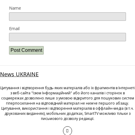
Name
Email
News UKRAINE
Цитування і відтворення будь-яких матеріалів або їх фрагментів в Інтернеті
з веб-сайта "Ізюм Інформаційний" або його каналів і сторінок в
соцмережах дозволено лише з умовою відкритого для пошукових систем
гіперпосилання на відповідний матеріал не нижче першого абзацу.
Цитування, використання і відтворення матеріалів в оффлайн-медіа (в т.ч.
друкованих виданнях), мобільних додатках, SmartTV можливо тільки з
письмового дозволу редакції.