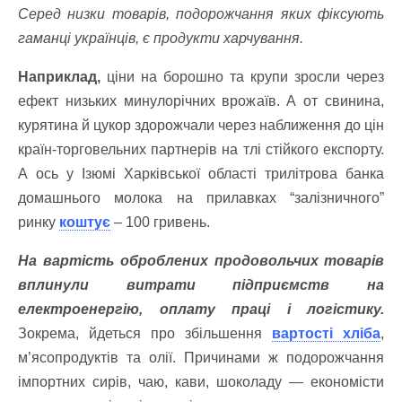
Серед низки товарів, подорожчання яких фіксують
гаманці українців, є продукти харчування.
Наприклад,
ціни на борошно та крупи зросли через
ефект низьких минулорічних врожаїв. А от свинина,
курятина й цукор здорожчали через наближення до цін
країн-торговельних партнерів на тлі стійкого експорту.
А ось у Ізюмі Харківської області трилітрова банка
домашнього молока на прилавках “залізничного”
ринку
коштує
– 100 гривень.
На вартість оброблених продовольчих товарів
вплинули витрати підприємств на
електроенергію, оплату праці і логістику.
Зокрема, йдеться про збільшення
вартості хліба
,
м’ясопродуктів та олії. Причинами ж подорожчання
імпортних сирів, чаю, кави, шоколаду — економісти