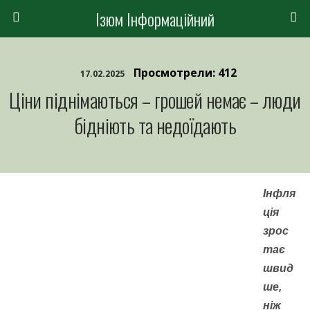
Ізюм Інформаційний
Просмотрели: 412
17.02.2025
Ціни піднімаються – грошей немає – люди
бідніють та недоїдають
Інфля
ція
зрос
тає
швид
ше,
ніж