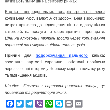
називають зміну цін на світових ринках.
Вартість непродовольчих товарів зросла і через
коливання курсу валют
. А от здорожчання виробничих
витрат призвело до підвищення цін на одразу кілька
категорій: на послуги та фармацевтичні препарати.
Ціни на алкоголь і тютюн зросли через коригування
вартості та очікуване підвищення акцизів.
Причин для
подорожчання пального
кілька:
зростання вартості сировини, логістичні проблеми
через сезонні шторми у Чорному морі на початку року
та підвищення акцизів.
Швидке збільшення вартості ринкових послуг, це
податкові та регуляторні зміни.
F
T
T
Vi
W
S
Pr
E