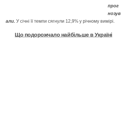
прог
нозув
али.
У січні її темпи сягнули 12,9% у річному вимірі.
Що подорожчало найбільше в Україні