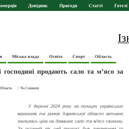
омерція
Довідник
Пригоди
Статті
Готелі
Із
я
Міська влада
Освіта
Спорт
Область
 господині продають сало та м’ясо за
,
Область
No Comment
У березні 2024 року на полицях українських
магазинів та ринків Харківської області активно
знизилась ціна на домашнє сало та м’ясо свинини.
За останній рік цей продукт був динамічним то