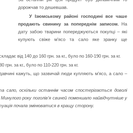
дорожчав то дешевшав.
У Ізюмському районі господині все чаше
продають свинину за попереднім записом.
На
дату забою тварини попереджуються покупці – які
купують свіже м’ясо та сало яке зранку ще
складає від 140 до 160 грн. за кг., було по 160-190 грн. за кг.
 грн. за кг., було по 110-220 грн. за кг.
авчині кажуть, що зазвичай люди купляють м’ясо, а сало –
та сало, оскільки останнім часом спостерігається доволі
. Минулого року поголів’я свиней поменшало найвідчутніше у
ситуація почала змінюватися в кращу сторону.