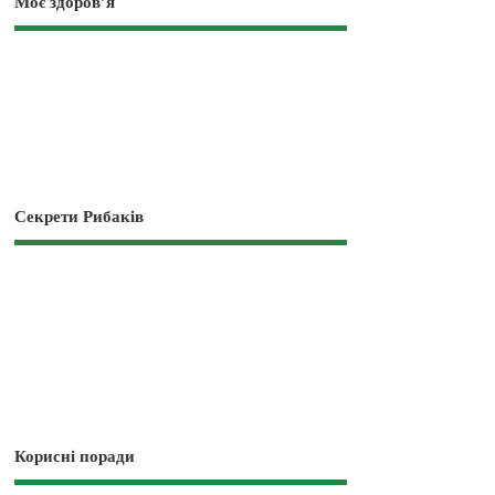
Моє здоров’я
Секрети Рибаків
Корисні поради