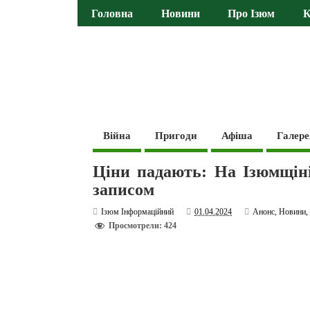
Головна
Новини
Про Ізюм
К
Війна
Пригоди
Афіша
Галере
Ціни падають: На Ізюмщіні
записом
Ізюм Інформаційний
01.04.2024
Анонс
,
Новини
Просмотрели: 424