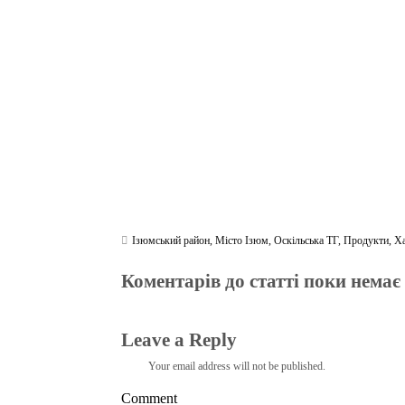
ok
r
a
A
m
pp
Ізюмський район
,
Місто Ізюм
,
Оскільська ТГ
,
Продукти
,
Х
Коментарів до статті поки немає
Leave a Reply
Your email address will not be published.
Comment