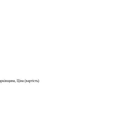
арківщина
,
Ціна (вартість)