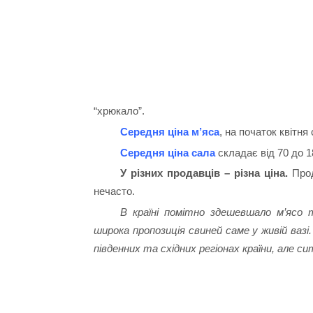
“хрюкало”.
Середня ціна м’яса
, на початок квітня 
Середня ціна сала
складає від 70 до 180
У різних продавців – різна ціна.
Прод
нечасто.
В країні помітно здешевшало м’ясо 
широка пропозиція свиней саме у живій вазі
південних та східних регіонах країни, але 