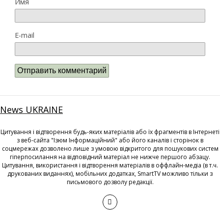
Имя
E-mail
News UKRAINE
Цитування і відтворення будь-яких матеріалів або їх фрагментів в Інтернеті
з веб-сайта "Ізюм Інформаційний" або його каналів і сторінок в
соцмережах дозволено лише з умовою відкритого для пошукових систем
гіперпосилання на відповідний матеріал не нижче першого абзацу.
Цитування, використання і відтворення матеріалів в оффлайн-медіа (в т.ч.
друкованих виданнях), мобільних додатках, SmartTV можливо тільки з
письмового дозволу редакції.