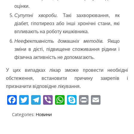
оцінки.
Супутні хвороби.
Такі захворювання, як
діабет, гіпотиреоз або інші хронічні стани, які
впливають на роботу кишківника.
Неефективність домашніх методів.
Якщо
зміни в дієті, підвищене споживання рідини і
фізична активність не допомагають.
У цих випадках лікар зможе провести необхідні
обстеження, встановити причину закрепів і
призначити відповідне лікування.
F
T
T
Vi
W
S
Pr
E
ac
w
el
b
h
k
in
m
Categories:
Новини
e
itt
e
er
at
y
t
ai
b
er
gr
s
p
l