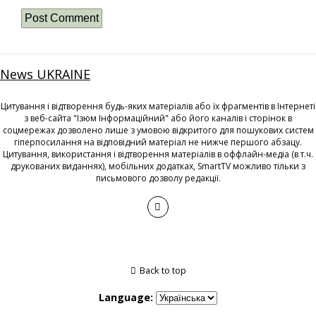
News UKRAINE
Цитування і відтворення будь-яких матеріалів або їх фрагментів в Інтернеті
з веб-сайта "Ізюм Інформаційний" або його каналів і сторінок в
соцмережах дозволено лише з умовою відкритого для пошукових систем
гіперпосилання на відповідний матеріал не нижче першого абзацу.
Цитування, використання і відтворення матеріалів в оффлайн-медіа (в т.ч.
друкованих виданнях), мобільних додатках, SmartTV можливо тільки з
письмового дозволу редакції.
Back to top
Language: