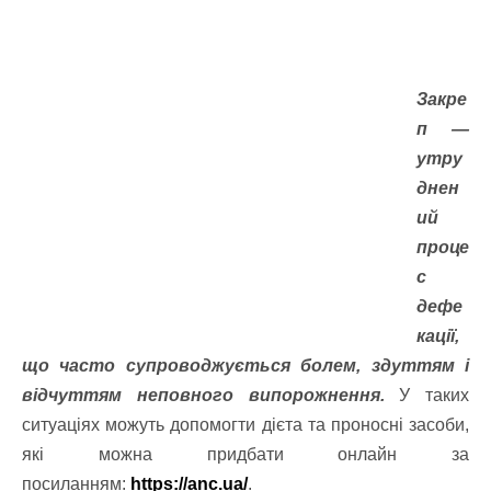
Закре
п —
утру
днен
ий
проце
с
дефе
кації,
що часто супроводжується болем, здуттям і
відчуттям неповного випорожнення.
У таких
ситуаціях можуть допомогти дієта та проносні засоби,
які можна придбати онлайн за
посиланням:
https://anc.ua/
.