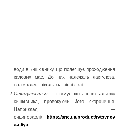
води в кишківнику, що полегшує проходження
калових мас. До них належать лактулоза,
поліетилен гліколь, магнієві солі.
Стимулювальні
— стимулюють перистальтику
кишківника, провокуючи його скорочення.
Наприклад —
рициноваолія:
https://anc.ua/product/rytsynov
a-oliya
.