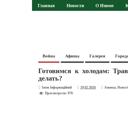
Главная
Новости
О Изюме
Война
Афиша
Галерея
Город
Готовимся к холодам: Тра
делать?
Ізюм Інформаційний
19.02.2026
Анонсы
,
Новос
Просмотрели: 976