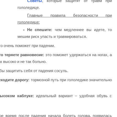
Советы
, которые защитят от травм при
гололедице.
Главные правила безопасности при
гололедице:
Не спешите:
чем медленнее вы идете, то
мешим риск упасть и травмироваться.
о очень поможет при падении.
то теряете равновесие:
это поможет удержаться на ногах, а
к высоко и не так больно.
бы защитить себя от падения сосуль.
еходите дорогу:
тормозной путь при гололедике значительно
высоком каблуке:
идеальный вариант – удобная обувь с
рое время после падения начала болеть голова, появилась