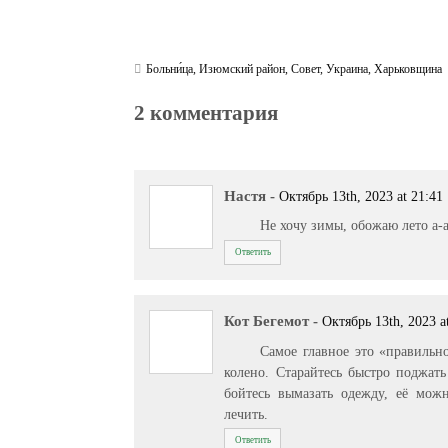
Больни́ца
,
Изюмский район
,
Совет
,
Украина
,
Харьковщина
2 комментария
Настя
-
Октябрь 13th, 2023 at 21:41
Не хочу зимы, обожаю лето а-
Ответить
Кот Бегемот
-
Октябрь 13th, 2023 a
Самое главное это «правильно
колено. Старайтесь быстро поджат
бойтесь вымазать одежду, её мож
лечить.
Ответить