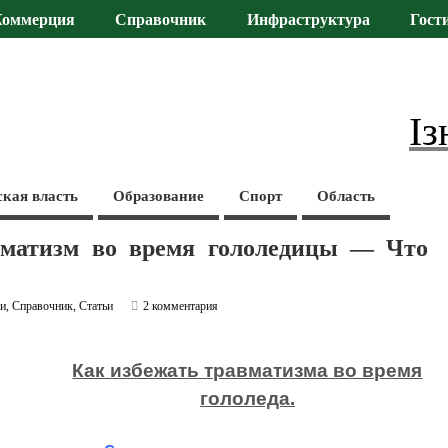
Коммерция
Справочник
Инфраструктура
Гост
Із
ская власть
Образование
Спорт
Область
вматизм во время гололедицы — Что
ти
,
Справочник
,
Статьи
2 комментария
Как избежать травматизма во время
гололеда.