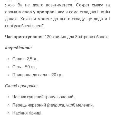
якою Ви не довго возитиметеся. Секрет смаку та
аромату
сала у приправі
, яку я сама складаю і потім
додаю. Хоча ви можете до цього складу ще додати і
свої улюблені спеції.
Час приготування:
120 хвилин для 3-літрових банок.
Інгредієнти:
Сало – 2,5 кг.,
Сіль – 50 гр.,
Приправа до сала – 20 гр.
Склад приправи:
Часник сушений гранульований,
Перець червоний
(паприка, чилі)
мелений,
Насіння гірчиці,