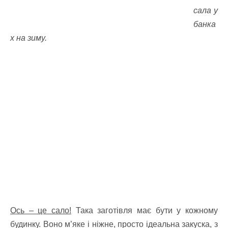
сала у
банка
х на зиму.
Ось – це сало!
Така заготівля має бути у кожному
будинку. Воно м’яке і ніжне, просто ідеальна закуска, з