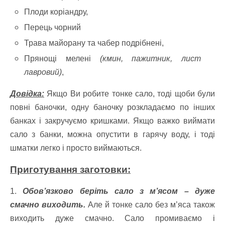
Плоди коріандру,
Перець чорний
Трава майорану та чабер подрібнені,
Прянощі мелені
(кмин, пажитник, лист
лавровий)
,
Довідка:
Якщо Ви робите тонке сало, тоді щоби були
повні баночки, одну баночку розкладаємо по інших
банках і закручуємо кришками. Якщо важко виймати
сало з банки, можна опустити в гарячу воду, і тоді
шматки легко і просто виймаються.
Приготування заготовки:
1.
Обов’язково беріть сало з м’ясом – дуже
смачно виходить.
Але й тонке сало без м’яса також
виходить дуже смачно. Сало промиваємо і