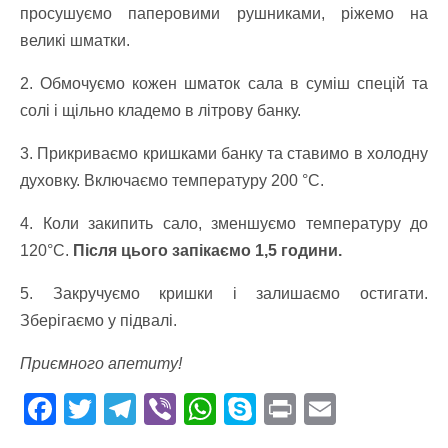
просушуємо паперовими рушниками, ріжемо на
великі шматки.
2. Обмочуємо кожен шматок сала в суміш спецій та
солі і щільно кладемо в літрову банку.
3. Прикриваємо кришками банку та ставимо в холодну
духовку. Включаємо температуру 200 °С.
4. Коли закипить сало, зменшуємо температуру до
120°С.
Після цього запікаємо 1,5 години.
5. Закручуємо кришки і залишаємо остигати.
Зберігаємо у підвалі.
Приємного апетиту!
F
T
T
Vi
W
S
Pr
E
ac
w
el
b
h
k
in
m