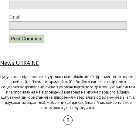
Email
News UKRAINE
Цитування і відтворення будь-яких матеріалів або їх фрагментів в Інтернеті
з веб-сайта "Ізюм Інформаційний" або його каналів і сторінок в
соцмережах дозволено лише з умовою відкритого для пошукових систем
гіперпосилання на відповідний матеріал не нижче першого абзацу.
Цитування, використання і відтворення матеріалів в оффлайн-медіа (в т.ч.
друкованих виданнях), мобільних додатках, SmartTV можливо тільки з
письмового дозволу редакції.