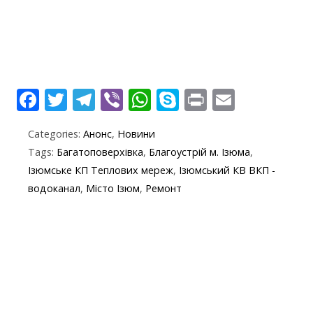
F
T
T
Vi
W
S
Pr
E
ac
w
el
b
h
k
in
m
Categories:
Анонс
,
Новини
e
itt
e
er
at
y
t
ai
Tags:
Багатоповерхівка
,
Благоустрій м. Ізюма
,
b
er
gr
s
p
l
Ізюмське КП Теплових мереж
,
Ізюмський КВ ВКП -
o
a
A
e
водоканал
,
Місто Ізюм
,
Ремонт
o
m
p
k
p