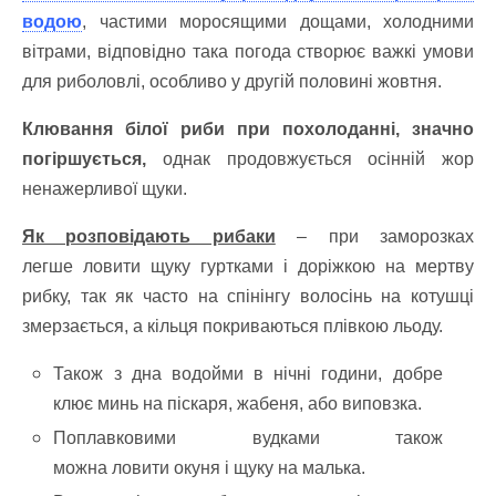
водою
, частими моросящими дощами, холодними
вітрами, відповідно така погода створює важкі умови
для риболовлі, особливо у другій половині жовтня.
Клювання білої риби при похолоданні, значно
погіршується,
однак продовжується осінній жор
ненажерливої щуки.
Як розповідають рибаки
– при заморозках
легше ловити щуку гуртками і доріжкою на мертву
рибку, так як часто на спінінгу волосінь на котушці
змерзається, а кільця покриваються плівкою льоду.
Також з дна водойми в нічні години, добре
клює минь на піскаря, жабеня, або виповзка.
Поплавковими вудками також
можна ловити окуня і щуку на малька.