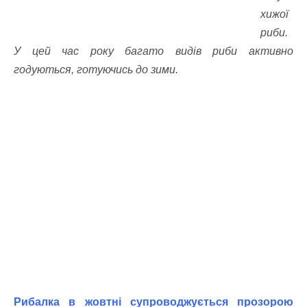
хижої
риби.
У цей час року багато видів риби активно
годуються, готуючись до зими.
Рибалка в жовтні супроводжується прозорою