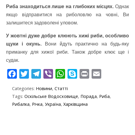
Риба знаходиться лише на глибоких місцях.
Однак
якщо відправитися на риболовлю на човні, Ви
залишитеся задоволені уловом.
У жовтні дуже добре клюють хижі риби, особливо
щуки і окунь.
Вони йдуть практично на будь-яку
приманку для хижої риби. Також добре клює ще і
судак.
F
T
T
Vi
W
S
Pr
E
ac
w
el
b
h
k
in
m
Categories:
Новини
,
Статті
e
itt
e
er
at
y
t
ai
Tags:
Оскільське Водосховище
,
Порада
,
Риба
,
b
er
gr
s
p
l
Рибалка
,
Річка
,
Україна
,
Харківщина
o
a
A
e
o
m
p
k
p