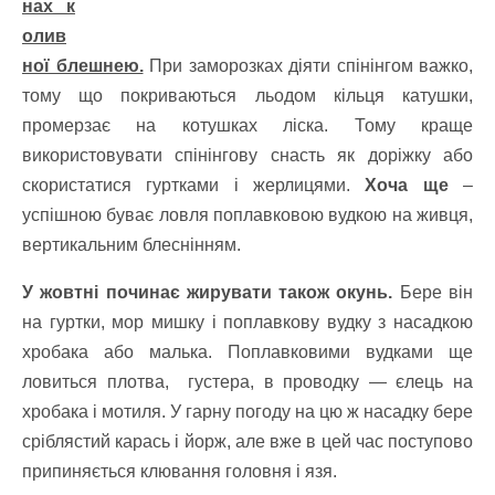
нах к
олив
ної блешнею.
При заморозках діяти спінінгом важко,
тому що покриваються льодом кільця катушки,
промерзає на котушках ліска. Тому краще
використовувати спінінгову снасть як доріжку або
скористатися гуртками і жерлицями.
Хоча ще
–
успішною буває ловля поплавковою вудкою на живця,
вертикальним блеснінням.
У жовтні починає жирувати також окунь.
Бере він
на гуртки, мор мишку і поплавкову вудку з насадкою
хробака або малька. Поплавковими вудками ще
ловиться плотва, густера, в проводку — єлець на
хробака і мотиля. У гарну погоду на цю ж насадку бере
сріблястий карась і йорж, але вже в цей час поступово
припиняється клювання головня і язя.