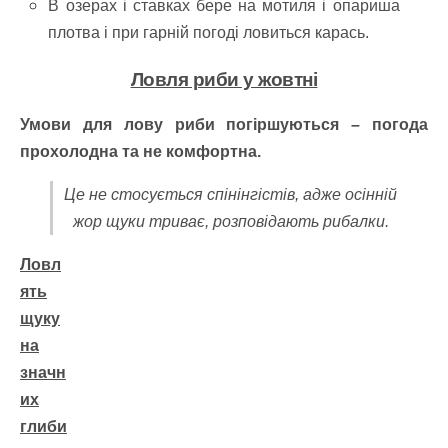
В озерах і ставках бере на мотиля і опариша
плотва і при гарній погоді ловиться карась.
Ловля риби у жовтні
Умови для лову риби погіршуються – погода
прохолодна та не комфортна.
Це не стосується спінінгістів, адже осінній
жор щуки триває, розповідають рибалки.
Ловл
ять
щуку
на
значн
их
глиби