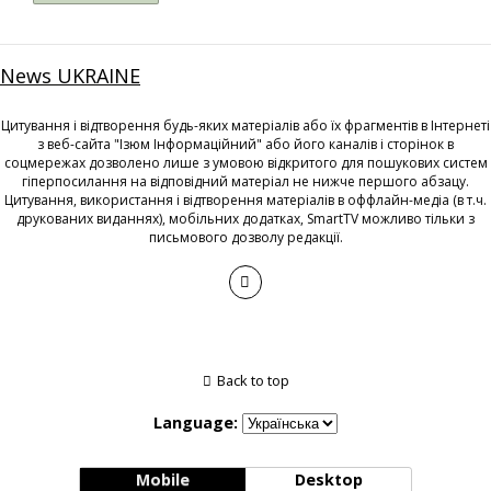
News UKRAINE
Цитування і відтворення будь-яких матеріалів або їх фрагментів в Інтернеті
з веб-сайта "Ізюм Інформаційний" або його каналів і сторінок в
соцмережах дозволено лише з умовою відкритого для пошукових систем
гіперпосилання на відповідний матеріал не нижче першого абзацу.
Цитування, використання і відтворення матеріалів в оффлайн-медіа (в т.ч.
друкованих виданнях), мобільних додатках, SmartTV можливо тільки з
письмового дозволу редакції.
Back to top
Language:
Mobile
Desktop