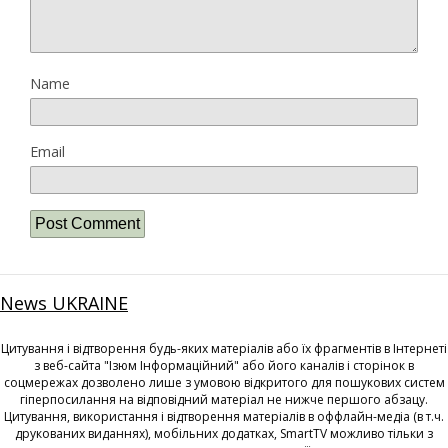
Name
Email
News UKRAINE
Цитування і відтворення будь-яких матеріалів або їх фрагментів в Інтернеті
з веб-сайта "Ізюм Інформаційний" або його каналів і сторінок в
соцмережах дозволено лише з умовою відкритого для пошукових систем
гіперпосилання на відповідний матеріал не нижче першого абзацу.
Цитування, використання і відтворення матеріалів в оффлайн-медіа (в т.ч.
друкованих виданнях), мобільних додатках, SmartTV можливо тільки з