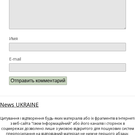
Имя
E-mail
News UKRAINE
Цитування і відтворення будь-яких матеріалів або їх фрагментів в Інтернеті
з веб-сайта "Ізюм Інформаційний" або його каналів і сторінок в
соцмережах дозволено лише з умовою відкритого для пошукових систем
гіперпосилання на відповідний матеріал не нижче першого абзацу.