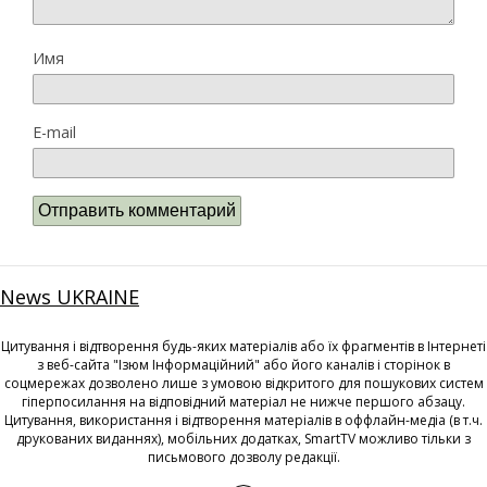
Имя
E-mail
News UKRAINE
Цитування і відтворення будь-яких матеріалів або їх фрагментів в Інтернеті
з веб-сайта "Ізюм Інформаційний" або його каналів і сторінок в
соцмережах дозволено лише з умовою відкритого для пошукових систем
гіперпосилання на відповідний матеріал не нижче першого абзацу.
Цитування, використання і відтворення матеріалів в оффлайн-медіа (в т.ч.
друкованих виданнях), мобільних додатках, SmartTV можливо тільки з
письмового дозволу редакції.