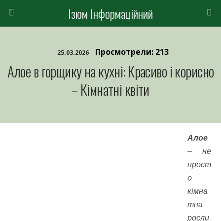
Ізюм Інформаційний
Просмотрели: 213
25.03.2026
Алое в горщику на кухні: Красиво і корисно
– Кімнатні квіти
Алое
– не
прост
о
кімна
тна
росли