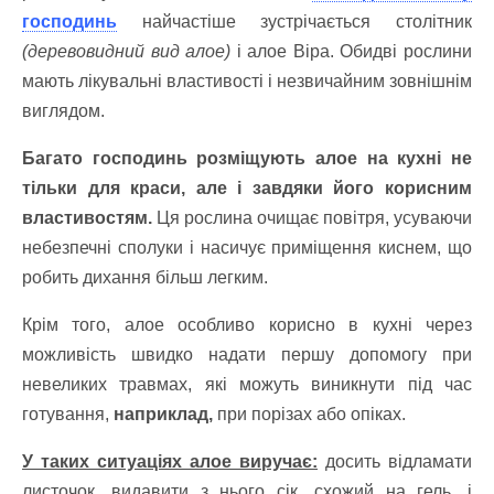
господинь
найчастіше зустрічається столітник
(деревовидний вид алое)
і алое Віра. Обидві рослини
мають лікувальні властивості і незвичайним зовнішнім
виглядом.
Багато господинь розміщують алое на кухні не
тільки для краси, але і завдяки його корисним
властивостям.
Ця рослина очищає повітря, усуваючи
небезпечні сполуки і насичує приміщення киснем, що
робить дихання більш легким.
Крім того, алое особливо корисно в кухні через
можливість швидко надати першу допомогу при
невеликих травмах, які можуть виникнути під час
готування,
наприклад,
при порізах або опіках.
У таких ситуаціях алое виручає:
досить відламати
листочок, видавити з нього сік, схожий на гель, і