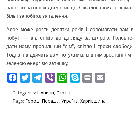
нанести на пошкоджене місце. Сік алое швидко знімає
біль і запобігає запалення.
Алое може рости десятки років і допомагати вам в
побуті — від опіків до догляду за шкірою. Головне-
дати йому правильний “дім”, світло і трохи свободи.
Тоді він віддячить вам потужним, міцним зростанням і
зеленою енергією затишку.
F
T
T
Vi
W
S
Pr
E
ac
w
el
b
h
k
in
m
Categories:
Новини
,
Статті
e
itt
e
er
at
y
t
ai
Tags:
Город
,
Порада
,
Україна
,
Харківщина
b
er
gr
s
p
l
o
a
A
e
o
m
p
k
p