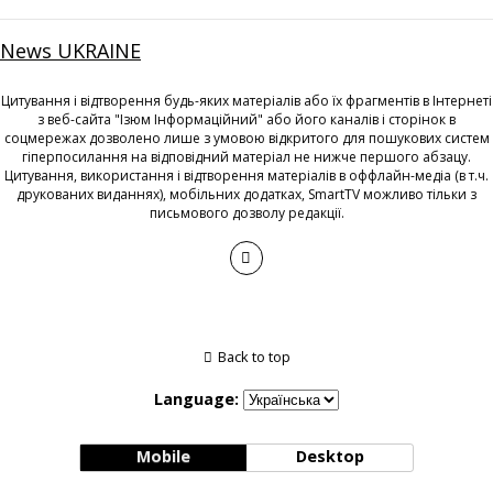
News UKRAINE
Цитування і відтворення будь-яких матеріалів або їх фрагментів в Інтернеті
з веб-сайта "Ізюм Інформаційний" або його каналів і сторінок в
соцмережах дозволено лише з умовою відкритого для пошукових систем
гіперпосилання на відповідний матеріал не нижче першого абзацу.
Цитування, використання і відтворення матеріалів в оффлайн-медіа (в т.ч.
друкованих виданнях), мобільних додатках, SmartTV можливо тільки з
письмового дозволу редакції.
Back to top
Language:
Mobile
Desktop