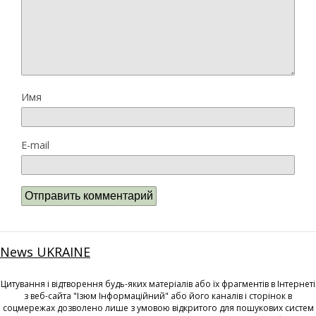
Имя
E-mail
News UKRAINE
Цитування і відтворення будь-яких матеріалів або їх фрагментів в Інтернеті
з веб-сайта "Ізюм Інформаційний" або його каналів і сторінок в
соцмережах дозволено лише з умовою відкритого для пошукових систем