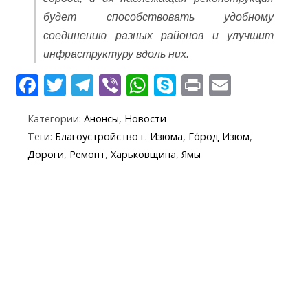
будет способствовать удобному
соединению разных районов и улучшит
инфраструктуру вдоль них.
F
T
T
Vi
W
S
Pr
E
ac
w
el
b
h
k
in
m
Категории:
Анонсы
,
Новости
e
itt
e
er
at
y
t
ai
Теги:
Благоустройство г. Изюма
,
Го́род Изюм
,
b
er
gr
s
p
l
Дороги
,
Ремонт
,
Харьковщина
,
Ямы
o
a
A
e
o
m
p
k
p