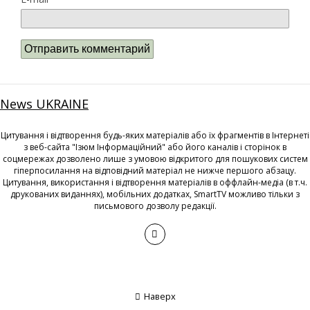
News UKRAINE
Цитування і відтворення будь-яких матеріалів або їх фрагментів в Інтернеті
з веб-сайта "Ізюм Інформаційний" або його каналів і сторінок в
соцмережах дозволено лише з умовою відкритого для пошукових систем
гіперпосилання на відповідний матеріал не нижче першого абзацу.
Цитування, використання і відтворення матеріалів в оффлайн-медіа (в т.ч.
друкованих виданнях), мобільних додатках, SmartTV можливо тільки з
письмового дозволу редакції.
Наверх