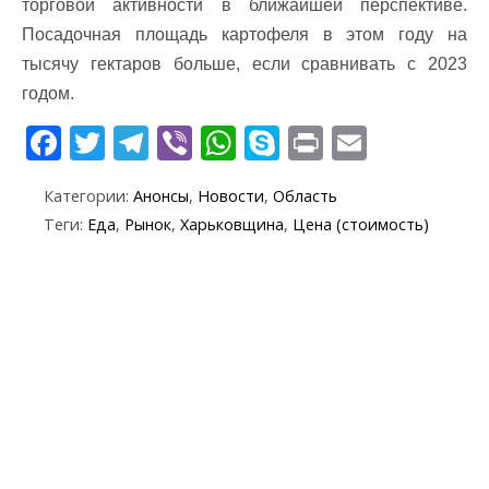
торговой активности в ближайшей перспективе.
Посадочная площадь картофеля в этом году на
тысячу гектаров больше, если сравнивать с 2023
годом.
F
T
T
Vi
W
S
Pr
E
ac
w
el
b
h
k
in
m
Категории:
Анонсы
,
Новости
,
Область
e
itt
e
er
at
y
t
ai
Теги:
Еда
,
Рынок
,
Харьковщина
,
Цена (стоимость)
b
er
gr
s
p
l
o
a
A
e
o
m
p
k
p