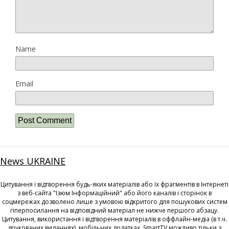
Name
Email
News UKRAINE
Цитування і відтворення будь-яких матеріалів або їх фрагментів в Інтернеті
з веб-сайта "Ізюм Інформаційний" або його каналів і сторінок в
соцмережах дозволено лише з умовою відкритого для пошукових систем
гіперпосилання на відповідний матеріал не нижче першого абзацу.
Цитування, використання і відтворення матеріалів в оффлайн-медіа (в т.ч.
друкованих виданнях), мобільних додатках, SmartTV можливо тільки з