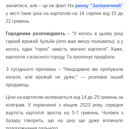
знизитися, але – це не факт. На
ринку “Залізничний”
у місті Ізюм ціна на картоплю на 16 серпня від 15 до
22 гривень.
Городники розповідають
– “У когось в цьому році
гарний врожай бульби
(хто мав змогу поливати)
, а у
когось один “горох” замість звичної картоплі”. Каже,
картопля з власного городу. Та пропонує придбати.
З сусіднього прилавка – “Нещодавно ми пробували
копати, але врожай не дуже,” — розповів інший
продавець.
Ціни на картоплю коливаються від 14 до 25 гривень за
кілограм. У порівнянні з кінцем 2023 року, середня
вартість картоплі зросла на 5-7 гривень. Чоловік з
базару говорить, що на ціну ще дуже вплинуло
подорожчання пального.