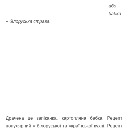
або
бабка
– білоруська страва.
Драчена це запіканка, картопляна бабка.
Рецепт
популярний у білоруської та української кухні. Рецепт