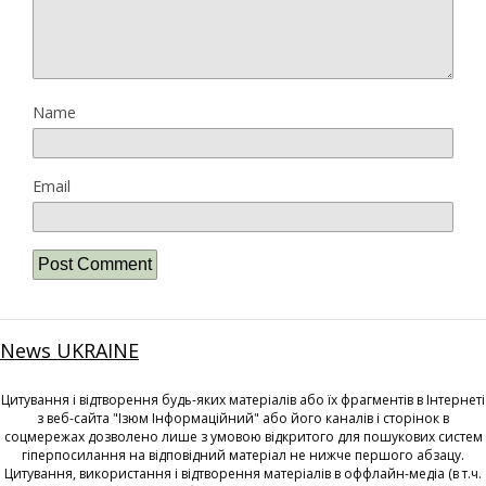
Name
Email
News UKRAINE
Цитування і відтворення будь-яких матеріалів або їх фрагментів в Інтернеті
з веб-сайта "Ізюм Інформаційний" або його каналів і сторінок в
соцмережах дозволено лише з умовою відкритого для пошукових систем
гіперпосилання на відповідний матеріал не нижче першого абзацу.
Цитування, використання і відтворення матеріалів в оффлайн-медіа (в т.ч.