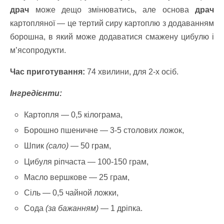
драч
може дещо змінюватись, але основа
драч
картопляної — це тертий сиру картоплю з додаванням
борошна, в який може додаватися смажену цибулю і
м’ясопродукти.
Час приготування:
74 хвилини, для 2-х осіб.
Інгредієнти:
Картопля — 0,5 кілограма,
Борошно пшеничне — 3-5 столових ложок,
Шпик
(сало)
— 50 грам,
Цибуля ріпчаста — 100-150 грам,
Масло вершкове — 25 грам,
Сіль — 0,5 чайной ложки,
Сода
(за бажанням)
— 1 дріпка.