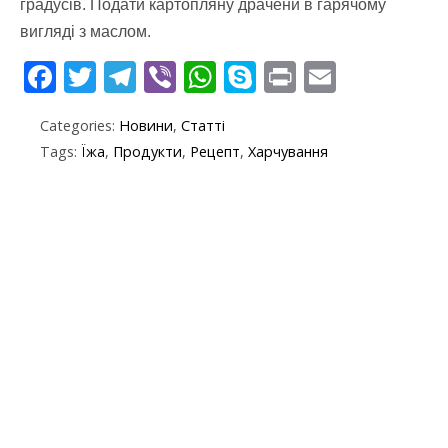
градусів. Подати картопляну драчени в гарячому
вигляді з маслом.
F
T
T
Vi
W
S
Pr
E
ac
w
el
b
h
k
in
m
Categories:
Новини
,
Статті
e
itt
e
er
at
y
t
ai
Tags:
Їжа
,
Продукти
,
Рецепт
,
Харчування
b
er
gr
s
p
l
o
a
A
e
o
m
p
k
p