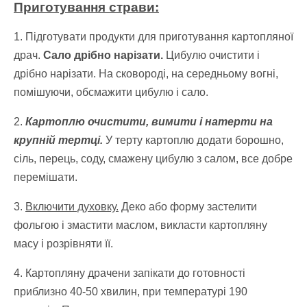
Приготування страви:
1. Підготувати продукти для приготування картопляної
драч.
Сало дрібно нарізати.
Цибулю очистити і
дрібно нарізати. На сковороді, на середньому вогні,
помішуючи, обсмажити цибулю і сало.
2.
Картоплю очистити, вимити і натерти на
крупній тертці.
У терту картоплю додати борошно,
сіль, перець, соду, смажену цибулю з салом, все добре
перемішати.
3.
Включити духовку.
Деко або форму застелити
фольгою і змастити маслом, викласти картопляну
масу і розрівняти її.
4. Картопляну драчени запікати до готовності
приблизно 40-50 хвилин, при температурі 190