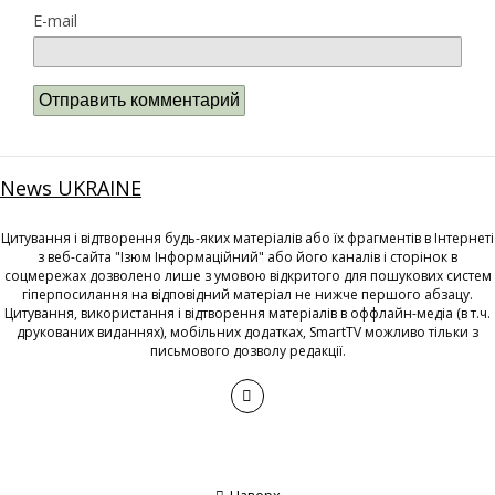
E-mail
News UKRAINE
Цитування і відтворення будь-яких матеріалів або їх фрагментів в Інтернеті
з веб-сайта "Ізюм Інформаційний" або його каналів і сторінок в
соцмережах дозволено лише з умовою відкритого для пошукових систем
гіперпосилання на відповідний матеріал не нижче першого абзацу.
Цитування, використання і відтворення матеріалів в оффлайн-медіа (в т.ч.
друкованих виданнях), мобільних додатках, SmartTV можливо тільки з
письмового дозволу редакції.
Наверх