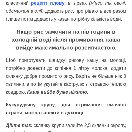
класичний
рецепт плову
: в зірвак
(м’ясо та овочі,
обсмажені в олії)
додають рис, прогрівають все разом
і лише потім додають у казан потрібну кількість води.
Якщо рис замочити на пів години в
холодній воді після промивання, каша
вийде максимально розсипчастою.
Щоб приготувати швидку рисову кашу на молоці,
потрібно довести до кипіння 1 літру молока, додати
склянку добре промитого рису. Варіть не більше ніж 3
хвилини, а потім укутайте каструлю зі стравою теплою
ковдрою.
Каша вийде дуже ніжною.
Кукурудзяну крупу, для отримання смачної
страви, можна запекти в духовці.
Дійте так:
склянку крупи залийте 2,5 склянки окропу,