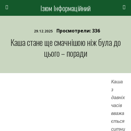
Ізюм Інформаційний
Просмотрели: 336
29.12.2025
Каша стане ще смачнішою ніж була до
цього – поради
Каша
з
давніх
часів
вважа
ється
ситни