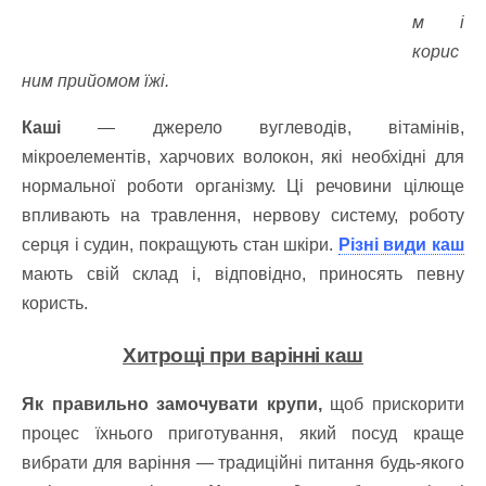
м і
корис
ним прийомом їжі.
Каші
— джерело вуглеводів, вітамінів,
мікроелементів, харчових волокон, які необхідні для
нормальної роботи організму. Ці речовини цілюще
впливають на травлення, нервову систему, роботу
серця і судин, покращують стан шкіри.
Різні види каш
мають свій склад і, відповідно, приносять певну
користь.
Хитрощі при варінні каш
Як правильно замочувати крупи,
щоб прискорити
процес їхнього приготування, який посуд краще
вибрати для варіння — традиційні питання будь-якого