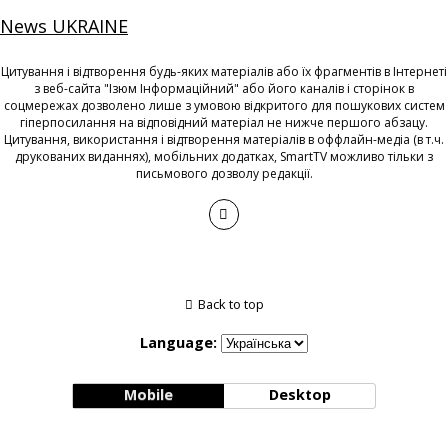
News UKRAINE
Цитування і відтворення будь-яких матеріалів або їх фрагментів в Інтернеті
з веб-сайта "Ізюм Інформаційний" або його каналів і сторінок в
соцмережах дозволено лише з умовою відкритого для пошукових систем
гіперпосилання на відповідний матеріал не нижче першого абзацу.
Цитування, використання і відтворення матеріалів в оффлайн-медіа (в т.ч.
друкованих виданнях), мобільних додатках, SmartTV можливо тільки з
письмового дозволу редакції.
Back to top
Language:
Mobile
Desktop