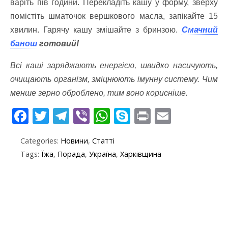
варіть пів години. Перекладіть кашу у форму, зверху
помістіть шматочок вершкового масла, запікайте 15
хвилин. Гарячу кашу змішайте з бринзою.
Смачний
банош
готовий!
Всі каші заряджають енергією, швидко насичують,
очищають організм, зміцнюють імунну систему. Чим
менше зерно оброблено, тим воно корисніше.
F
T
T
Vi
W
S
Pr
E
ac
w
el
b
h
k
in
m
Categories:
Новини
,
Статті
e
itt
e
er
at
y
t
ai
Tags:
Їжа
,
Порада
,
Україна
,
Харківщина
b
er
gr
s
p
l
o
a
A
e
o
m
p
k
p