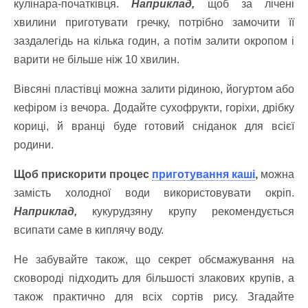
кулінара-початківця.
Наприклад,
щоб за лічені
хвилини приготувати гречку, потрібно замочити її
заздалегідь на кілька годин, а потім залити окропом і
варити не більше ніж 10 хвилин.
Вівсяні пластівці можна залити рідиною, йогуртом або
кефіром із вечора. Додайте сухофрукти, горіхи, дрібку
кориці, й вранці буде готовий сніданок для всієї
родини.
Щоб прискорити процес
приготування каші
,
можна
замість холодної води використовувати окріп.
Наприклад,
кукурудзяну крупу рекомендується
всипати саме в киплячу воду.
Не забувайте також, що секрет обсмажування на
сковороді підходить для більшості злакових крупів, а
також практично для всіх сортів рису. Згадайте