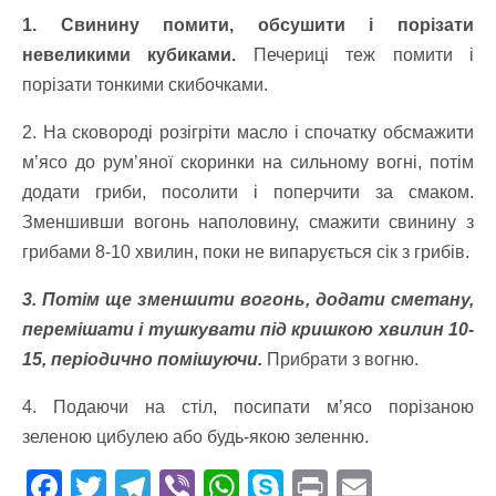
1. Свинину помити, обсушити і порізати
невеликими кубиками.
Печериці теж помити і
порізати тонкими скибочками.
2. На сковороді розігріти масло і спочатку обсмажити
м’ясо до рум’яної скоринки на сильному вогні, потім
додати гриби, посолити і поперчити за смаком.
Зменшивши вогонь наполовину, смажити свинину з
грибами 8-10 хвилин, поки не випарується сік з грибів.
3. Потім ще зменшити вогонь, додати сметану,
перемішати і тушкувати під кришкою хвилин 10-
15, періодично помішуючи.
Прибрати з вогню.
4. Подаючи на стіл, посипати м’ясо порізаною
зеленою цибулею або будь-якою зеленню.
F
T
T
Vi
W
S
Pr
E