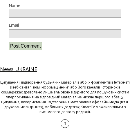
Name
Email
News UKRAINE
Цитування і відтворення будь-яких матеріалів або їх фрагментів в Інтернеті
з веб-сайта "Ізюм Інформаційний" або його каналів і сторінок в
соцмережах дозволено лише з умовою відкритого для пошукових систем
гіперпосилання на відповідний матеріал не нижче першого абзацу.
Цитування, використання і відтворення матеріалів в оффлайн-медіа (в т.ч.
друкованих виданнях), мобільних додатках, SmartTV можливо тільки з
письмового дозволу редакції.