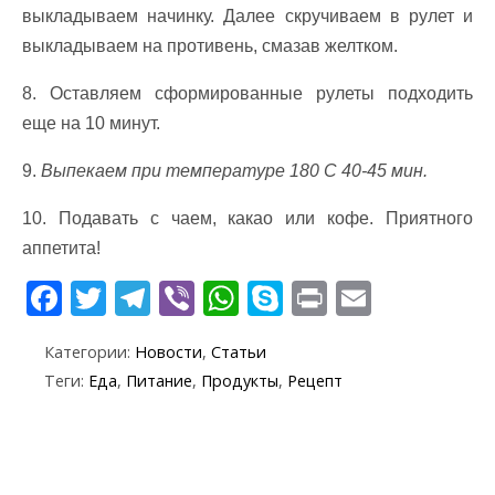
выкладываем начинку. Далее скручиваем в рулет и
выкладываем на противень, смазав желтком.
8. Оставляем сформированные рулеты подходить
еще на 10 минут.
9.
Выпекаем при температуре 180 С 40-45 мин.
10. Подавать с чаем, какао или кофе. Приятного
аппетита!
F
T
T
Vi
W
S
Pr
E
ac
w
el
b
h
k
in
m
Категории:
Новости
,
Статьи
e
itt
e
er
at
y
t
ai
Теги:
Еда
,
Питание
,
Продукты
,
Рецепт
b
er
gr
s
p
l
o
a
A
e
o
m
p