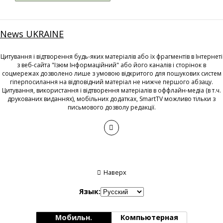
News UKRAINE
Цитування і відтворення будь-яких матеріалів або їх фрагментів в Інтернеті
з веб-сайта "Ізюм Інформаційний" або його каналів і сторінок в
соцмережах дозволено лише з умовою відкритого для пошукових систем
гіперпосилання на відповідний матеріал не нижче першого абзацу.
Цитування, використання і відтворення матеріалів в оффлайн-медіа (в т.ч.
друкованих виданнях), мобільних додатках, SmartTV можливо тільки з
письмового дозволу редакції.
Наверх
Язык:
Мобильн.
Компьютерная