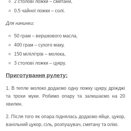
2
столові ложки –
сметани,
0.5
чайної ложки –
солі.
Для начинки:
50 грам –
вершкового масла,
400
грам –
сухого маку,
150
мілілітрів –
молока,
3
столові ложки –
цукру.
Приготування рулету:
1. В тепле молоко додаємо одну ложку цукру, дріжджі
та трохи муки. Робимо опару та залишаємо на 20
хвилин.
2. Після того як опара піднялась додаємо яйце, цукор,
ванільний цукор, сіль, розпушувач, сметану та олію.