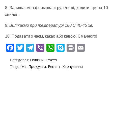
8. Залишаємо сформовані рулети підходити ще на 10
хвилин.
9.
Випікаємо при температурі 180 С 40-45 хв.
10. Подавати з чаєм, какао або кавою. Смачного!
F
T
T
Vi
W
S
Pr
E
ac
w
el
b
h
k
in
m
Categories:
Новини
,
Статті
e
itt
e
er
at
y
t
ai
Tags:
Їжа
,
Продукти
,
Рецепт
,
Харчування
b
er
gr
s
p
l
o
a
A
e
o
m
p
k
p