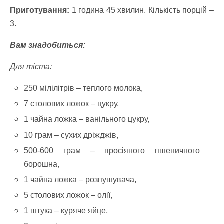
Приготування:
1 година 45 хвилин. Кількість порцій –
3.
Вам знадобиться:
Для тіста:
250 мілілітрів –
теплого молока,
7 столових ложок –
цукру,
1 чайна ложка –
ванільного цукру,
10 грам –
сухих дріжджів,
500-600 грам –
просіяного пшеничного
борошна,
1
чайна ложка –
розпушувача,
5
столових ложок –
олії,
1
штука – куряче яйце,