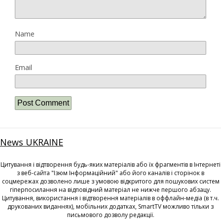
Name
Email
News UKRAINE
Цитування і відтворення будь-яких матеріалів або їх фрагментів в Інтернеті
з веб-сайта "Ізюм Інформаційний" або його каналів і сторінок в
соцмережах дозволено лише з умовою відкритого для пошукових систем
гіперпосилання на відповідний матеріал не нижче першого абзацу.
Цитування, використання і відтворення матеріалів в оффлайн-медіа (в т.ч.
друкованих виданнях), мобільних додатках, SmartTV можливо тільки з
письмового дозволу редакції.