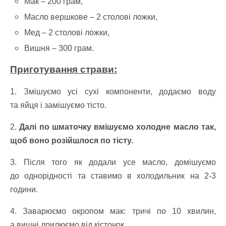
Мак –
200 грам,
Масло вершкове –
2 столові ложки,
Мед –
2 столові ложки,
Вишня –
300 грам.
Приготування страви:
1. Змішуємо усі сухі компоненти, додаємо воду
та яйця і замішуємо тісто.
2.
Далі по шматочку вмішуємо холодне масло так,
щоб воно розійшлося по тісту.
3. Після того як додали усе масло, домішуємо
до однорідності та ставимо в холодильник на 2-3
години.
4. Заварюємо окропом мак: тричі по 10 хвилин,
а вишні дрилюємо від кісточок.