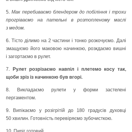
5.
Мак перебиваємо блендером до побіління і трохи
прогріваємо на пательні в розтопленому маслі
з медом.
6. Тісто ділимо на 2 частини і тонко розкочуємо. Далі
змащуємо його маковою начинкою, розкдаємо вишні
і загортаємо в рулет.
7.
Рулет розрізаємо навпіл і плетемо косу так,
щоби зріз із начинкою був вгорі.
8. Викладаємо рулети у форми застелені
пергаментом.
9. Випікаємо у розігрітій до 180 градусів духовці
50 хвилин. Готовність перевіряємо зубочисткою.
10. Пиріг готовий.