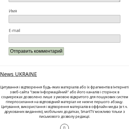
Имя
E-mail
News UKRAINE
Цитування і відтворення будь-яких матеріалів або їх фрагментів в Інтернеті
з веб-сайта "Ізюм Інформаційний" або його каналів і сторінок в
соцмережах дозволено лише з умовою відкритого для пошукових систем
гіперпосилання на відповідний матеріал не нижче першого абзацу.
Цитування, використання і відтворення матеріалів в оффлайн-медіа (в т.ч.
друкованих виданнях), мобільних додатках, SmartTV можливо тільки з
письмового дозволу редакції.