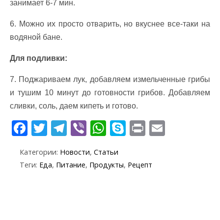
занимает 6-7 мин.
6. Можно их просто отварить, но вкуснее все-таки на
водяной бане.
Для подливки:
7. Поджариваем лук, добавляем измельченные грибы
и тушим 10 минут до готовности грибов. Добавляем
сливки, соль, даем кипеть и готово.
F
T
T
Vi
W
S
Pr
E
ac
w
el
b
h
k
in
m
Категории:
Новости
,
Статьи
e
itt
e
er
at
y
t
ai
Теги:
Еда
,
Питание
,
Продукты
,
Рецепт
b
er
gr
s
p
l
o
a
A
e
o
m
p