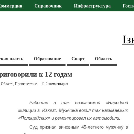
Коммерция
Справочник
Инфраструктура
Гост
Із
ская власть
Образование
Спорт
Область
риговорили к 12 годам
,
Область
,
Происшествие
2 комментария
Работал в так называемой «Народной
милиции г. Изюм». Мужчина возил так называемых
«Полицейских» и ремонтировал их автомобили.
Суд признал виновным 45-летнего мужчину в