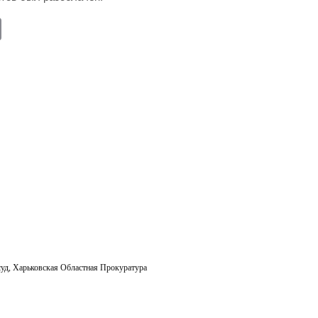
E
m
ail
суд
,
Харьковская Областная Прокуратура