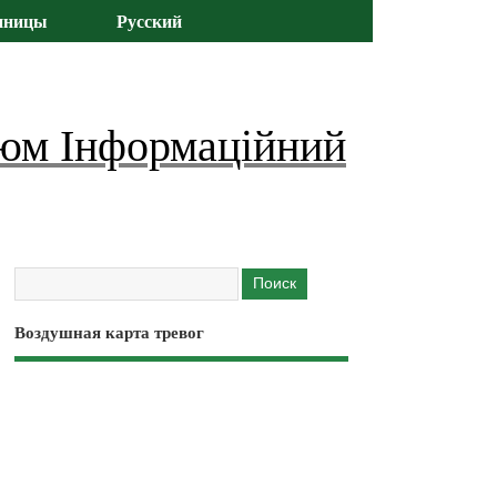
иницы
Русский
юм Інформаційний
Воздушная карта тревог