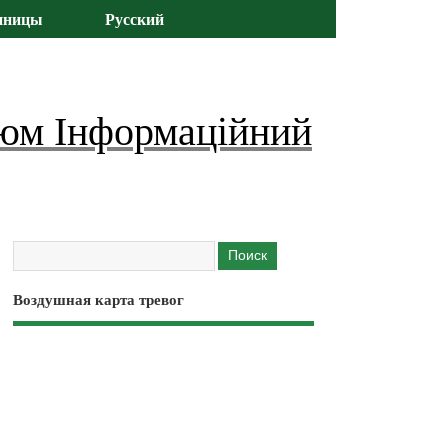
иницы
Русский
юм Інформаційний
Воздушная карта тревог