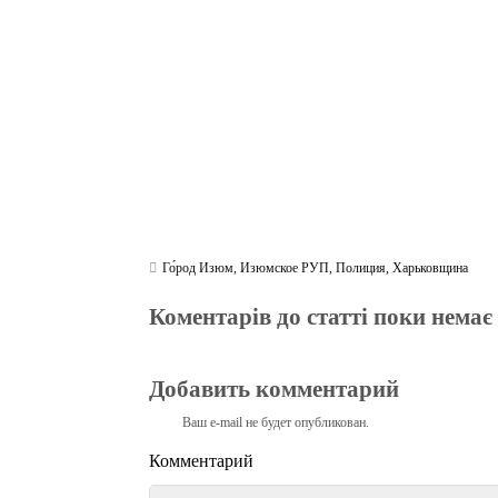
ok
r
a
A
m
pp
Го́род Изюм
,
Изюмское РУП
,
Полиция
,
Харьковщина
Коментарів до статті поки немає
Добавить комментарий
Ваш e-mail не будет опубликован.
Комментарий