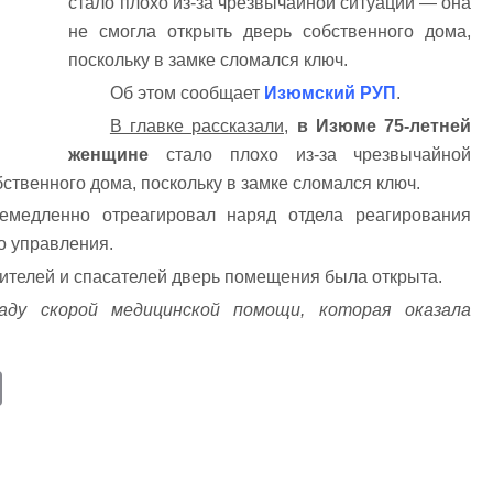
стало плохо из-за чрезвычайной ситуации — она
не смогла открыть дверь собственного дома,
поскольку в замке сломался ключ.
Об этом сообщает
Изюмский РУП
.
В главке рассказали,
в Изюме 75-летней
женщине
стало плохо из-за чрезвычайной
бственного дома, поскольку в замке сломался ключ.
медленно отреагировал наряд отдела реагирования
о управления.
телей и спасателей дверь помещения была открыта.
гаду скорой медицинской помощи, которая оказала
E
m
ail