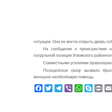
ситуации. Она не могла открыть дверь со
На сообщение о происшествии не
патрульной полиции Изюмского районног
Совместными усилиями правоохрани
Полицейские сразу вызвали бри
женщине необходимую помощь.
Fa
T
Te
Vi
W
S
Pr
ce
wi
le
be
ha
ky
in
bo
tte
gr
r
ts
pe
t