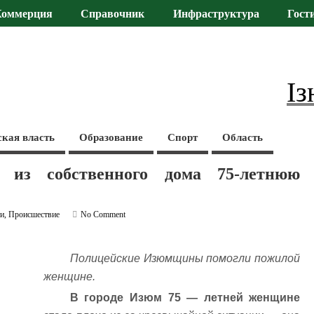
Коммерция
Справочник
Инфраструктура
Гост
Із
ская власть
Образование
Спорт
Область
и из собственного дома 75-летнюю
ти
,
Происшествие
No Comment
Полицейские Изюмщины помогли пожилой
женщине.
В городе Изюм 75 — летней женщине