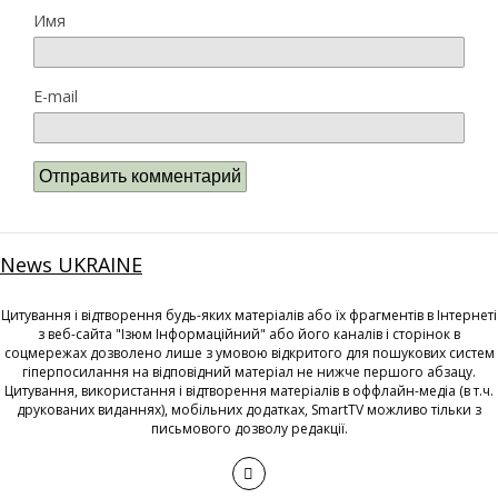
Имя
E-mail
News UKRAINE
Цитування і відтворення будь-яких матеріалів або їх фрагментів в Інтернеті
з веб-сайта "Ізюм Інформаційний" або його каналів і сторінок в
соцмережах дозволено лише з умовою відкритого для пошукових систем
гіперпосилання на відповідний матеріал не нижче першого абзацу.
Цитування, використання і відтворення матеріалів в оффлайн-медіа (в т.ч.
друкованих виданнях), мобільних додатках, SmartTV можливо тільки з
письмового дозволу редакції.