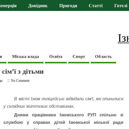
омерція
Довідник
Пригоди
Статті
Готелі
Із
я
Міська влада
Освіта
Спорт
Область
сім’ї з дітьми
ди
No Comment
В місті Ізюм поліцейські відвідали сім’ї, які опинилися
у складних життєвих обставинах.
Днями працівники Ізюмського РУП спільно зі
службою у справах дітей Ізюмської міської ради