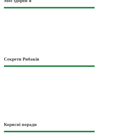
Моє здоров’я
Секрети Рибаків
Корисні поради