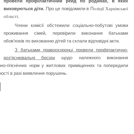
провели профілактичний рейд по родинах, в яких
виховуються діти.
Про це повідомили в П
оліції Харківської
області.
Члени комісії обстежили соціально-побутові умови
проживання сімей, перевірили виконання батьками
обов’язків по вихованню дітей та склали відповідні акти.
З батьками правоохоронці провели профілактично-
роз’яснювальні бесіди
щодо належного виконання
арно-гігієнічних норм у житлових приміщеннях та попередили
ості в разі виявлення порушень.
E
m
ail