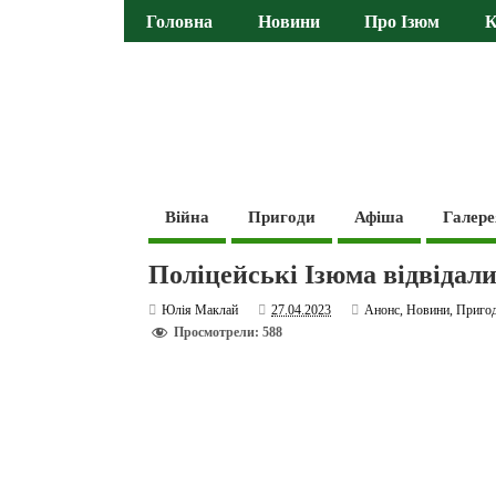
Головна
Новини
Про Ізюм
К
Війна
Пригоди
Афіша
Галере
Поліцейські Ізюма відвідали 
Юлія Маклай
27.04.2023
Анонс
,
Новини
,
Приго
Просмотрели: 588