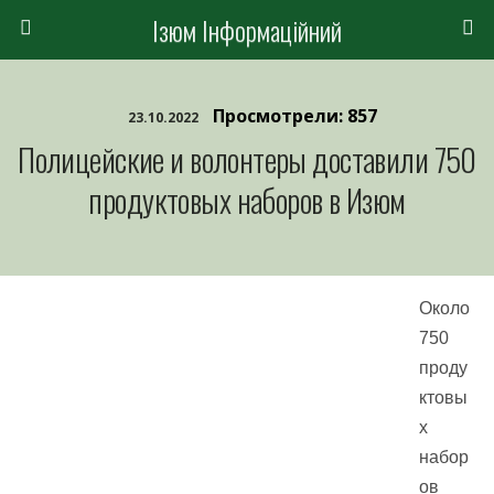
Ізюм Інформаційний
Просмотрели: 857
23.10.2022
Полицейские и волонтеры доставили 750
продуктовых наборов в Изюм
Около
750
проду
ктовы
х
набор
ов