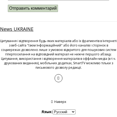
News UKRAINE
Цитування і відтворення будь-яких матеріалів або їх фрагментів в Інтернеті
з веб-сайта "Ізюм Інформаційний" або його каналів і сторінок в
соцмережах дозволено лише з умовою відкритого для пошукових систем
гіперпосилання на відповідний матеріал не нижче першого абзацу.
Цитування, використання і відтворення матеріалів в оффлайн-медіа (в т.ч.
друкованих виданнях), мобільних додатках, SmartTV можливо тільки з
письмового дозволу редакції.
Наверх
Язык: