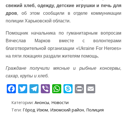
свежий хлеб, одежду, детские игрушки и печь для
дров
, об этом сообщили в отделе коммуникации
полиции Харьковской области.
Помощник начальника по гуманитарным вопросам
Вячеслав Марков вместе с волонтерами
благотворительной организации «Ukraine For Heroes»
на пяти локациях раздали жителям помощь.
Граждане получили мясные и рыбные консервы,
сахар, крупы и хлеб.
F
T
T
Vi
W
S
Pr
E
ac
w
el
b
h
k
in
m
Категории:
Анонсы
,
Новости
e
itt
e
er
at
y
t
ai
Теги:
Го́род Изюм
,
Изюмский район
,
Полиция
b
er
gr
s
p
l
o
a
A
e