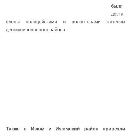
были
доста
влены полицейскими и волонтерами жителям
деоккупированного района.
Также в Изюм и Изюмский район привезли