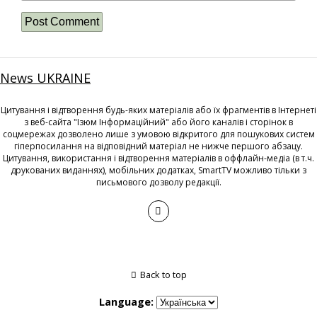
News UKRAINE
Цитування і відтворення будь-яких матеріалів або їх фрагментів в Інтернеті
з веб-сайта "Ізюм Інформаційний" або його каналів і сторінок в
соцмережах дозволено лише з умовою відкритого для пошукових систем
гіперпосилання на відповідний матеріал не нижче першого абзацу.
Цитування, використання і відтворення матеріалів в оффлайн-медіа (в т.ч.
друкованих виданнях), мобільних додатках, SmartTV можливо тільки з
письмового дозволу редакції.
Back to top
Language: