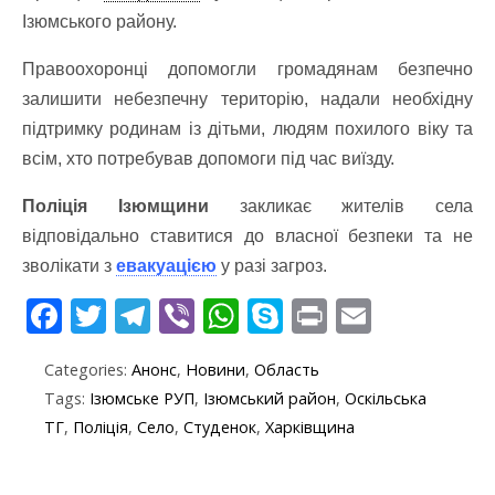
Ізюмського району.
Правоохоронці допомогли громадянам безпечно
залишити небезпечну територію, надали необхідну
підтримку родинам із дітьми, людям похилого віку та
всім, хто потребував допомоги під час виїзду.
Поліція Ізюмщини
закликає жителів села
відповідально ставитися до власної безпеки та не
зволікати з
евакуацією
у разі загроз.
F
T
T
Vi
W
S
Pr
E
ac
w
el
b
h
k
in
m
Categories:
Анонс
,
Новини
,
Область
e
itt
e
er
at
y
t
ai
Tags:
Ізюмське РУП
,
Ізюмський район
,
Оскільська
b
er
gr
s
p
l
ТГ
,
Поліція
,
Село
,
Студенок
,
Харківщина
o
a
A
e
o
m
p