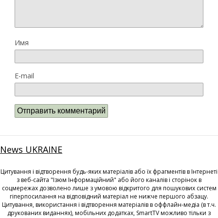
Имя
E-mail
News UKRAINE
Цитування і відтворення будь-яких матеріалів або їх фрагментів в Інтернеті
з веб-сайта "Ізюм Інформаційний" або його каналів і сторінок в
соцмережах дозволено лише з умовою відкритого для пошукових систем
гіперпосилання на відповідний матеріал не нижче першого абзацу.
Цитування, використання і відтворення матеріалів в оффлайн-медіа (в т.ч.
друкованих виданнях), мобільних додатках, SmartTV можливо тільки з