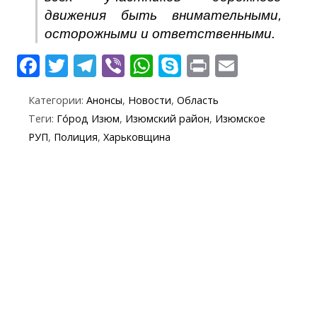
движения быть внимательными,
осторожными и ответственными.
F
T
T
Vi
W
S
Pr
E
ac
w
el
b
h
k
in
m
Категории:
Анонсы
,
Новости
,
Область
e
itt
e
er
at
y
t
ai
Теги:
Го́род Изюм
,
Изюмский район
,
Изюмское
b
er
gr
s
p
l
РУП
,
Полиция
,
Харьковщина
o
a
A
e
o
m
p
k
p