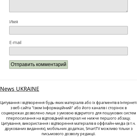
Имя
E-mail
News UKRAINE
Цитування і відтворення будь-яких матеріалів або їх фрагментів в Інтернеті
з веб-сайта "Ізюм Інформаційний" або його каналів і сторінок в
соцмережах дозволено лише з умовою відкритого для пошукових систем
гіперпосилання на відповідний матеріал не нижче першого абзацу.
Цитування, використання і відтворення матеріалів в оффлайн-медіа (в т.ч.
друкованих виданнях), мобільних додатках, SmartTV можливо тільки з
письмового дозволу редакції.