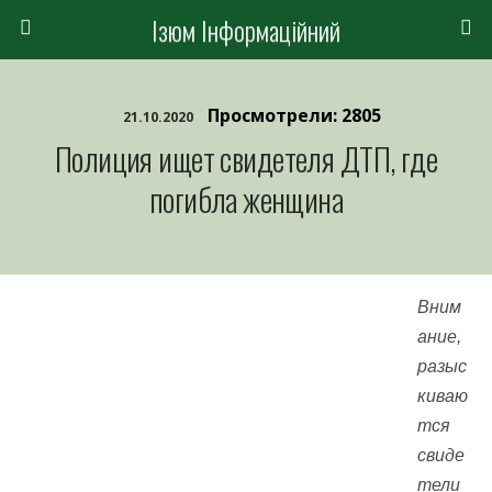
Ізюм Інформаційний
Просмотрели: 2805
21.10.2020
Полиция ищет свидетеля ДТП, где
погибла женщина
Вним
ание,
разыс
киваю
тся
свиде
тели