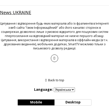
News UKRAINE
Цитування і відтворення будь-яких матеріалів або їх фрагментів в Інтернеті
з веб-сайта "Ізюм Інформаційний" або його каналів і сторінок в
соцмережах дозволено лише з умовою відкритого для пошукових систем
гіперпосилання на відповідний матеріал не нижче першого абзацу.
Цитування, використання і відтворення матеріалів в оффлайн-медіа (в т.ч.
друкованих виданнях), мобільних додатках, SmartTV можливо тільки з
письмового дозволу редакції.
Back to top
Language:
Mobile
Desktop