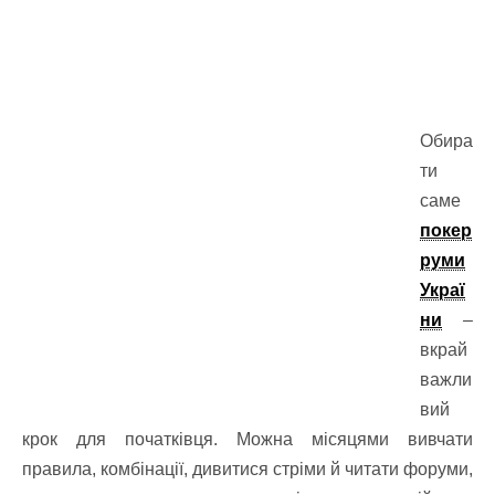
Обира
ти
саме
покер
руми
Украї
ни
–
вкрай
важли
вий
крок для початківця. Можна місяцями вивчати
правила, комбінації, дивитися стріми й читати форуми,