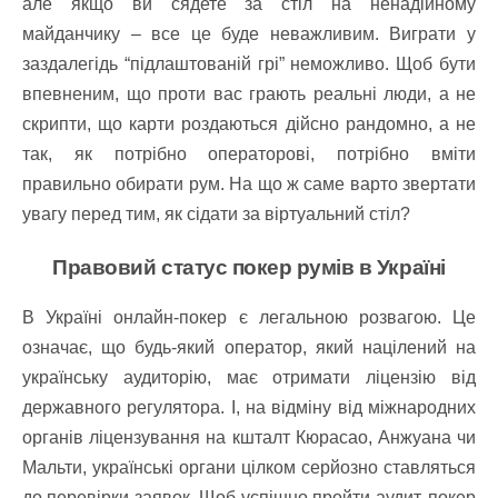
але якщо ви сядете за стіл на ненадійному
майданчику – все це буде неважливим. Виграти у
заздалегідь “підлаштованій грі” неможливо. Щоб бути
впевненим, що проти вас грають реальні люди, а не
скрипти, що карти роздаються дійсно рандомно, а не
так, як потрібно операторові, потрібно вміти
правильно обирати рум. На що ж саме варто звертати
увагу перед тим, як сідати за віртуальний стіл?
Правовий статус покер румів в Україні
В Україні онлайн-покер є легальною розвагою. Це
означає, що будь-який оператор, який націлений на
українську аудиторію, має отримати ліцензію від
державного регулятора. І, на відміну від міжнародних
органів ліцензування на кшталт Кюрасао, Анжуана чи
Мальти, українські органи цілком серйозно ставляться
до перевірки заявок. Щоб успішно пройти аудит, покер