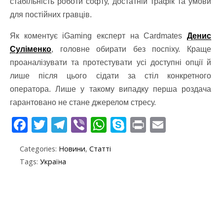
стабільність роботи софту, достатній трафік та умови
для постійних гравців.
Як коментує iGaming експерт на Cardmates
Денис
Суліменко
, головне обирати без поспіху. Краще
проаналізувати та протестувати усі доступні опції й
лише після цього сідати за стіл конкретного
оператора. Лише у такому випадку перша роздача
гарантовано не стане джерелом стресу.
F
T
T
Vi
W
S
Pr
E
ac
w
el
b
h
k
in
m
Categories:
Новини
,
Статті
e
itt
e
er
at
y
t
ai
Tags:
Україна
b
er
gr
s
p
l
o
a
A
e
o
m
p
k
p