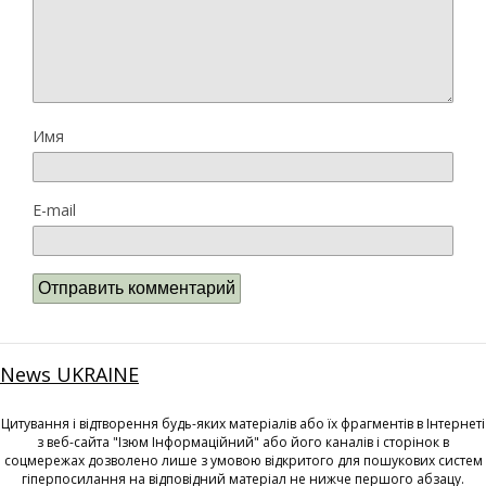
Имя
E-mail
News UKRAINE
Цитування і відтворення будь-яких матеріалів або їх фрагментів в Інтернеті
з веб-сайта "Ізюм Інформаційний" або його каналів і сторінок в
соцмережах дозволено лише з умовою відкритого для пошукових систем
гіперпосилання на відповідний матеріал не нижче першого абзацу.