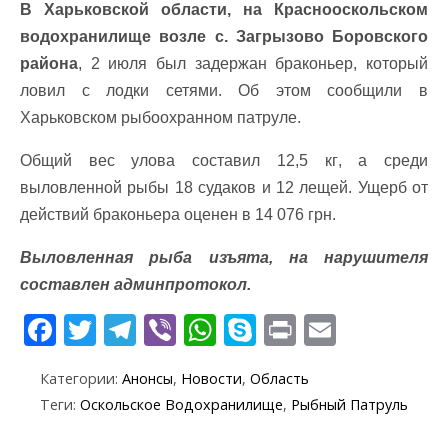
В Харьковской области,
на Краснооскольском
водохранилище возле с. Загрызово Боровского
района
, 2 июля был задержан браконьер, который
ловил с лодки сетями. Об этом сообщили в
Харьковском рыбоохранном патруле.
Общий вес улова составил
12,5 кг
, а среди
выловленной рыбы 18 судаков и 12 лещей. Ущерб от
действий браконьера оценен в
14 076 грн.
Выловленная рыба изъята, на нарушителя
составлен админпротокол.
F
T
T
Vi
W
S
Pr
E
ac
w
el
b
h
k
in
m
Категории:
Анонсы
,
Новости
,
Область
e
itt
e
er
at
y
t
ai
Теги:
Оскольское Водохранилище
,
Рыбный Патруль
b
er
gr
s
p
l