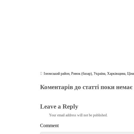
ok
r
a
A
m
pp
Ізюмський район
,
Ринок (базар)
,
Україна
,
Харківщина
,
Ціна
Коментарів до статті поки немає
Leave a Reply
Your email address will not be published.
Comment