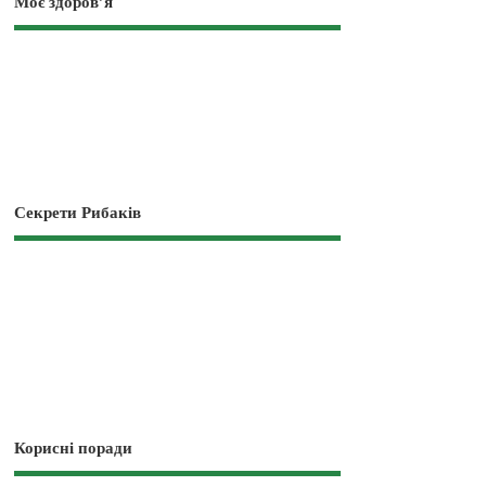
Моє здоров’я
Секрети Рибаків
Корисні поради