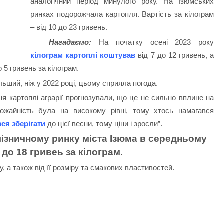
аналогічний період минулого року. На Ізюмських
ринках подорожчала картопля. Вартість за кілограм
– від 10 до 23 гривень.
Нагадаємо:
На початку осені 2023 року
кілограм картоплі коштував
від 7 до 12 гривень, а
 5 гривень за кілограм.
льший, ніж у 2022 році, цьому сприяла погода.
ня картоплі аграрії прогнозували, що це не сильно вплине на
ожайність була на високому рівні, тому хтось намагався
ся зберігати
до цієї весни, тому ціни і зросли”.
ізничному ринку міста Ізюма в середньому
 до 18 гривеь за кілограм.
у, а також від її розміру та смакових властивостей.