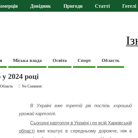
омерція
Довідник
Пригоди
Статті
Готелі
Із
я
Міська влада
Освіта
Спорт
Область
у 2024 році
,
Область
No Comment
В Україні вже третій рік поспіль хороший
урожай картоплі.
Сьогодні картопля в Україні і по всій Харківській
області
вже коштує в середньому дорожче, ніж в