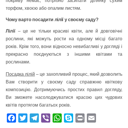
покриву немає, потрібно засипати ділянку сухим
торфом, хвоєю або опалим листям.
Чому варто посадити лілії у своєму саду?
Лілії
– це не тільки красиві квіти, але й довговічні
рослини, які можуть рости на одному місці багато
років. Крім того, вони відносно невибагливі у догляді і
прекрасно поєднуються з іншими квітами та
рослинами.
Посадка лілій
– це захопливий процес, який дозволить
Вам створити у своєму саду справжню квіткову
композицію. Дотримуючись простих правил догляду,
Ви зможете насолоджуватися красою цих чудових
квітів протягом багатьох років.
F
T
T
Vi
W
S
Pr
E
ac
w
el
b
h
k
in
m