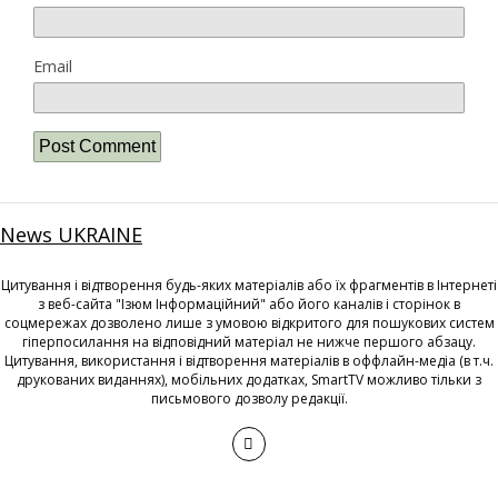
Email
News UKRAINE
Цитування і відтворення будь-яких матеріалів або їх фрагментів в Інтернеті
з веб-сайта "Ізюм Інформаційний" або його каналів і сторінок в
соцмережах дозволено лише з умовою відкритого для пошукових систем
гіперпосилання на відповідний матеріал не нижче першого абзацу.
Цитування, використання і відтворення матеріалів в оффлайн-медіа (в т.ч.
друкованих виданнях), мобільних додатках, SmartTV можливо тільки з
письмового дозволу редакції.