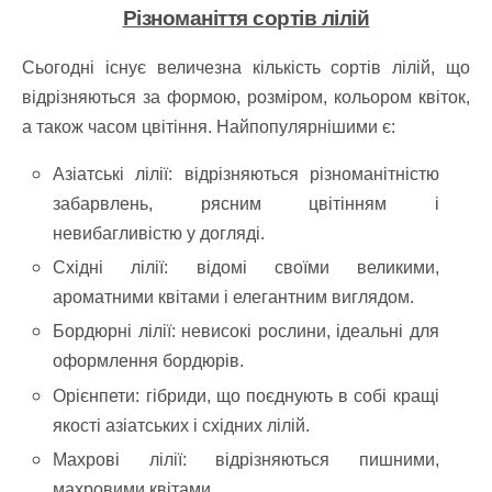
Різноманіття сортів лілій
Сьогодні існує величезна кількість сортів лілій, що
відрізняються за формою, розміром, кольором квіток,
а також часом цвітіння. Найпопулярнішими є:
Азіатські лілії: відрізняються різноманітністю
забарвлень, рясним цвітінням і
невибагливістю у догляді.
Східні лілії: відомі своїми великими,
ароматними квітами і елегантним виглядом.
Бордюрні лілії: невисокі рослини, ідеальні для
оформлення бордюрів.
Орієнпети: гібриди, що поєднують в собі кращі
якості азіатських і східних лілій.
Махрові лілії: відрізняються пишними,
махровими квітами.