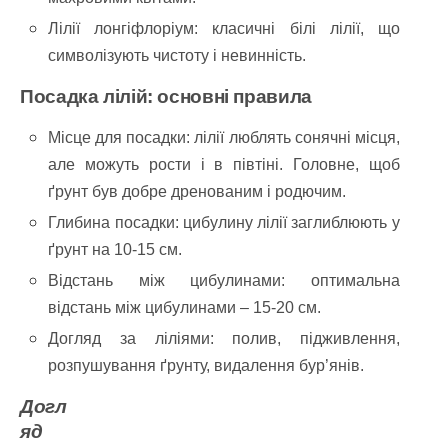
Лілії лонгіфлоріум: класичні білі лілії, що
символізують чистоту і невинність.
Посадка лілій: основні правила
Місце для посадки: лілії люблять сонячні місця,
але можуть рости і в півтіні. Головне, щоб
ґрунт був добре дренованим і родючим.
Глибина посадки: цибулину лілії заглиблюють у
ґрунт на 10-15 см.
Відстань між цибулинами: оптимальна
відстань між цибулинами – 15-20 см.
Догляд за ліліями: полив, підживлення,
розпушування ґрунту, видалення бур’янів.
Догл
яд