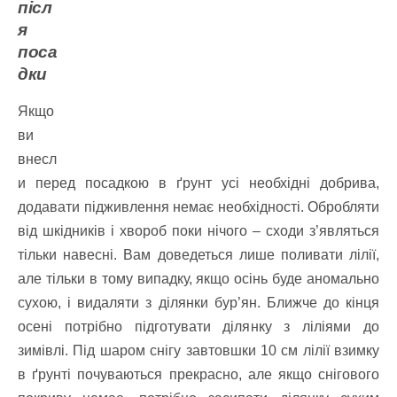
післ
я
поса
дки
Якщо
ви
внесл
и перед посадкою в ґрунт усі необхідні добрива,
додавати підживлення немає необхідності. Обробляти
від шкідників і хвороб поки нічого – сходи з’являться
тільки навесні. Вам доведеться лише поливати лілії,
але тільки в тому випадку, якщо осінь буде аномально
сухою, і видаляти з ділянки бур’ян. Ближче до кінця
осені потрібно підготувати ділянку з ліліями до
зимівлі. Під шаром снігу завтовшки 10 см лілії взимку
в ґрунті почуваються прекрасно, але якщо снігового