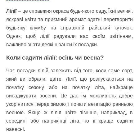
Лілії
– це справжня окраса будь-якого саду. Їхні великі,
яскраві квіти та приємний аромат здатні перетворити
будь-яку клумбу на справжній райський куточок.
Однак, щоб лілії радували вас своїм цвітінням,
важливо знати деякі нюанси їх посадки.
Коли садити лілії: осінь чи весна?
Час посадки лілій залежить від того, коли саме сорт,
який ви обрали, цвіте. Лілії, що розпускаються на
початку сезону або на початку літа, найкраще
висаджувати восени. Це дає їм можливість добре
укорінитися перед зимою і почати вегетацію ранньою
весною. Якщо ж лілія цвіте пізніше, наприклад, в
середині або наприкінці літа, то її краще садити
навесні.