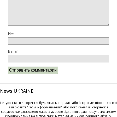
Имя
E-mail
News UKRAINE
Цитування і відтворення будь-яких матеріалів або їх фрагментів в Інтернеті
з веб-сайта "Ізюм Інформаційний" або його каналів і сторінок в
соцмережах дозволено лише з умовою відкритого для пошукових систем
гіперпосилання на відповідний матеріал не нижче першого абзацу.