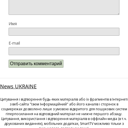
Имя
E-mail
News UKRAINE
Цитування і відтворення будь-яких матеріалів або їх фрагментів в Інтернеті
з веб-сайта "Ізюм Інформаційний" або його каналів і сторінок в
соцмережах дозволено лише з умовою відкритого для пошукових систем
гіперпосилання на відповідний матеріал не нижче першого абзацу.
Цитування, використання і відтворення матеріалів в оффлайн-медіа (в т.ч.
друкованих виданнях), мобільних додатках, SmartTV можливо тільки з