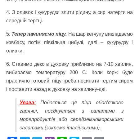
4. З оливок і кукурудзи злити рідину, а сир натерти на
середній тертці.
5.
Тепер начиняємо піцу.
На шар кетчупу викладаємо
ковбасу, потім півкільця цибулі, далі – кукурудзу і
оливки.
6. Ставимо деко в духовку приблизно на 7-10 хвилин,
вибираємо температуру 200 С. Коли корж буде
практично готовий, піцу треба посипати тертим сиром
і поставити назад в духовку на хвилину-дві.
Увага:
Подається ця піца обов’язково
гарячої, поєднується з салатами з
морепродуктів або середземноморськими
салатами
(зокрема італійськими).