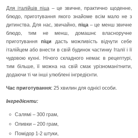
Для італійців піца
– це звичне, практично щоденне,
блюдо, приготування якого знайоме всім мало не з
дитинства. Для нас, звичайно,
піца
– це менш звичне
блюдо, тим не менш, домашнє власноручне
приготування
піци
дасть можливість відчути себе
італійцем або внести в свій будинок частинку Італії і її
чудовою кухні. Нічого складного немає в рецептурі,
тим більше, її можна на свій смак урізноманітнити,
додаючи ті чи інші улюблені інгредієнти.
Час приготування:
25 хвилин для однієї особи.
Інгредієнти:
Салямі – 300 грам,
Оливки – 200 грам,
Помідор 1-2 штуки,