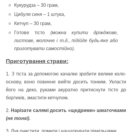
Кукурудза – 30 грам,
Цибуля синя – 1 штука,
Кетчуп – 30 грам,
Готове тісто
(можна купити дріжджове,
листове, молочне і т.д., підійде будь-яке або
приготувати самостійно).
Приготування страви:
1. З тіста за допомогою качалки зробити велике коло-
основу, воно повинне вийти досить тонким. Укласти
його на деко, руками акуратно притиснути тісто до
бортиків, змастити кетчупом.
2.
Нарізати салямі досить «щедрими» шматочками
(не тонкі).
3. Лук очистити, помити і нашаткувати півкільцями.