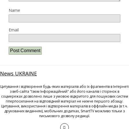
Name
Email
News UKRAINE
Цитування і відтворення будь-яких матеріалів або їх фрагментів в Інтернеті
з веб-сайта "Ізюм Інформаційний" або його каналів і сторінок в
соцмережах дозволено лише з умовою відкритого для пошукових систем
гіперпосилання на відповідний матеріал не нижче першого абзацу.
Цитування, використання і відтворення матеріалів в оффлайн-медіа (в т.ч.
друкованих виданнях), мобільних додатках, SmartTV можливо тільки з
письмового дозволу редакції.