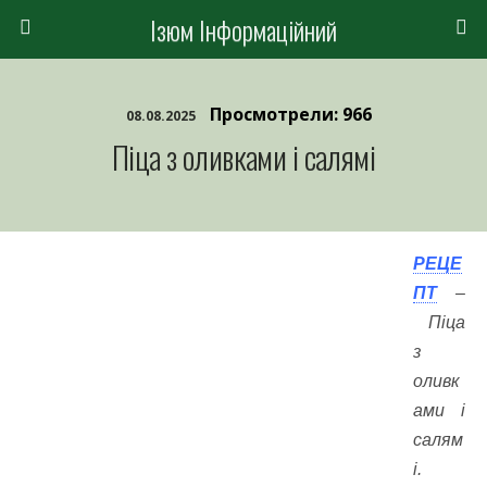
Ізюм Інформаційний
Просмотрели: 966
08.08.2025
Піца з оливками і салямі
РЕЦЕ
ПТ
–
Піца
з
оливк
ами і
салям
і.