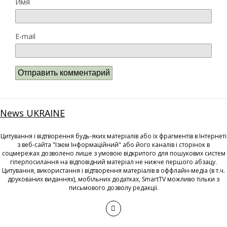
Имя
E-mail
News UKRAINE
Цитування і відтворення будь-яких матеріалів або їх фрагментів в Інтернеті
з веб-сайта "Ізюм Інформаційний" або його каналів і сторінок в
соцмережах дозволено лише з умовою відкритого для пошукових систем
гіперпосилання на відповідний матеріал не нижче першого абзацу.
Цитування, використання і відтворення матеріалів в оффлайн-медіа (в т.ч.
друкованих виданнях), мобільних додатках, SmartTV можливо тільки з
письмового дозволу редакції.